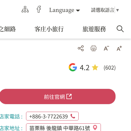
Language
請選取語言
▼
之細路
客庄小旅行
旅遊服務
4.2
(602)
前往官網
店家電話 :
+886-3-7722639
店家地址 :
苗栗縣 後龍鎮 中華路61號