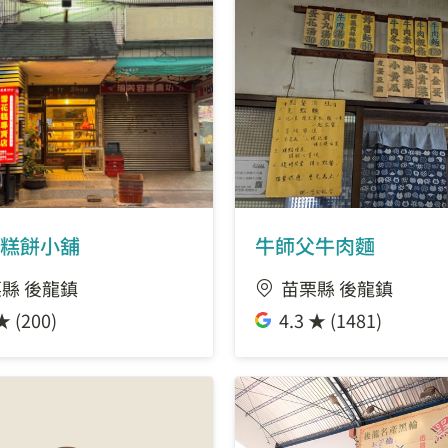
糕餅小舖
牛師父牛肉麵
縣 後龍鎮
苗栗縣 後龍鎮
★ (200)
4.3 ★ (1481)