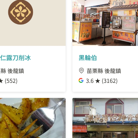
仁露刀削冰
黑輪伯
縣 後龍鎮
苗栗縣 後龍鎮
★ (552)
3.6 ★ (3162)