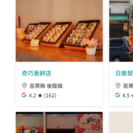
奇巧香餅店
日進發
苗栗縣 後龍鎮
苗栗
4.2 ★ (162)
4.5 