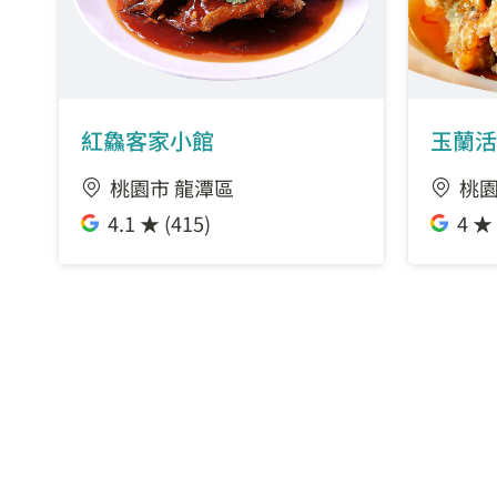
紅鱻客家小館
玉蘭活
桃園市 龍潭區
桃園
4.1 ★ (415)
4 ★ 