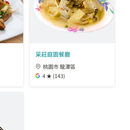
采莊庭園餐廳
桃園市 龍潭區
4 ★ (143)