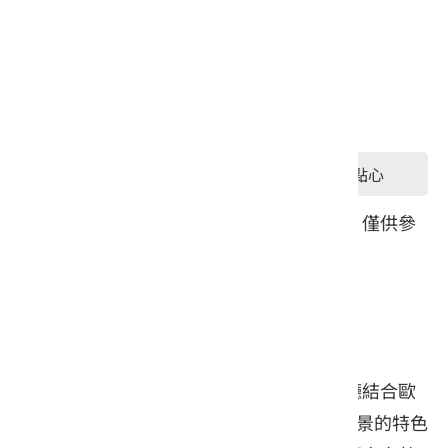
星期四: 12:00 – 18:30
星期五: 12:00 – 18:00
星期六: 10:00 – 19:30
星期日: 10:00 – 19:30
#餐食
#飲品
#點心
本頁店家資料由業者或公開資料來源提供，僅供參
考，詳情請洽業者確認。
店家介紹
坐落在永安漁港的二樓，愛琴海海岸咖啡廳結合歐
式餐飲與客家文化，是一處能眺望270度海景的特色