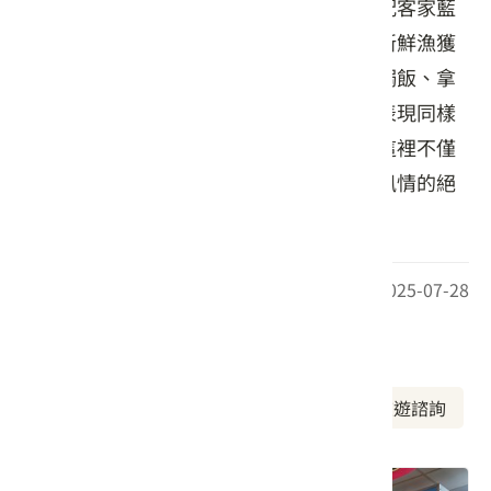
餐廳。店內以藍白色調呈現希臘風情，搭配客家藍
花布桌飾，呈現融合之美。餐點選用當地新鮮漁獲
與時蔬，忠於原味烹調，鹽烤鯖魚、南瓜焗飯、拿
坡里海鮮義大利麵等皆是人氣推薦。飲品表現同樣
不俗，適合午後在海風吹拂下細細品味。這裡不僅
是情侶約會的好去處，更是體驗濱海客家風情的絕
佳選擇。
最後更新日期：2025-07-28
周邊資訊
周邊美食
周邊景點
周邊旅宿
旅遊諮詢