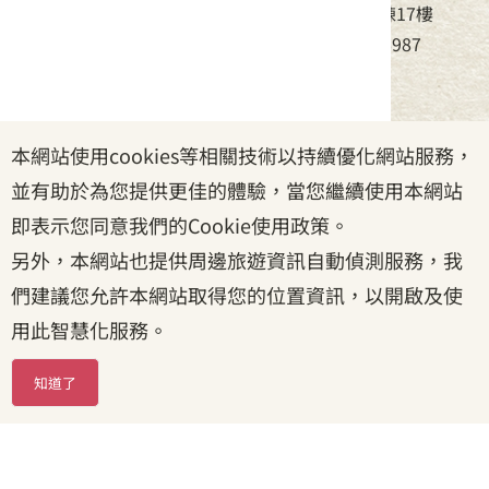
地址：24220新北市新莊區中平路439號北棟17樓
電話：(02)8995-6988，傳真：(02)8995-6987
服務時間：周一至周五08:30~17:30
本網站使用cookies等相關技術以持續優化網站服務，
政府網站資料開放宣告
|
資訊安全宣告
|
隱私權宣告
並有助於為您提供更佳的體驗，當您繼續使用本網站
|
客家委員會
|
客服信箱
即表示您同意我們的Cookie使用政策。
另外，本網站也提供周邊旅遊資訊自動偵測服務，我
們建議您允許本網站取得您的位置資訊，以開啟及使
用此智慧化服務。
知道了