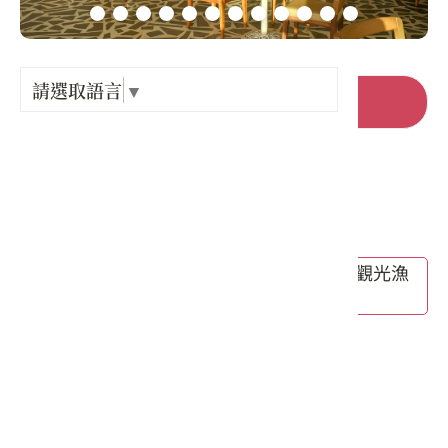
Language
出關古
紀念戳
請選取語言
▼
前往官網
樟之細
店家電話 :
+886-3-4865179
GPX路
店家地址 :
桃園市 新屋區 中山西路三段1165號(永安觀光漁
市二樓)
營業時間 :
星期一: 休息
星期二: 休息
星期三: 12:00 – 18:30