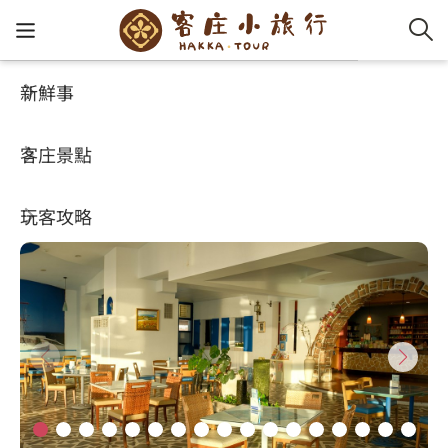
新鮮事
玩客攻略
HA-FOOD
客家新
認識客
好客夯
走訪細
桐花小
大眾運
中文
愛琴海海岸咖啡廳
客庄景點
社群講
好玩景
客庄好
小粗坑
推薦遊
影片專
English
4.1
(380)
玩客攻略
客庄智
客家特
渡南古道
達人帶
好站連
日本語
樟之細路
虛擬旅
HA-FOO
石峎古
自主制
常見問
客庄小旅行
即時影
鳴鳳古
服務中
旅遊服務
桐花花
老官道(
旅遊專