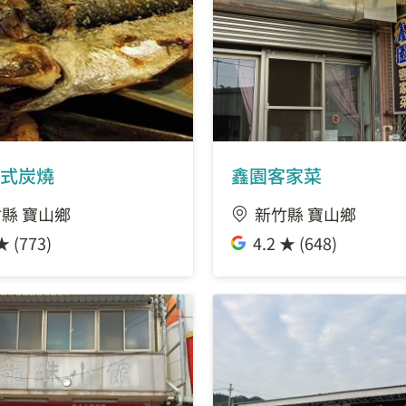
式炭燒
鑫園客家菜
縣 寶山鄉
新竹縣 寶山鄉
★ (773)
4.2 ★ (648)