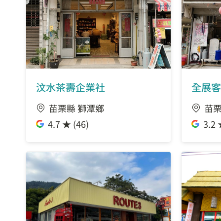
汶水茶壽企業社
全展客
苗栗縣 獅潭鄉
苗栗
4.7 ★ (46)
3.2 