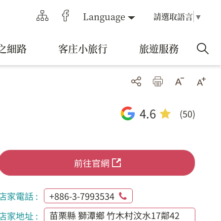
Language
請選取語言
▼
之細路
客庄小旅行
旅遊服務
4.6
(50)
前往官網
店家電話 :
+886-3-7993534
苗栗縣 獅潭鄉 竹木村汶水17鄰42
店家地址 :