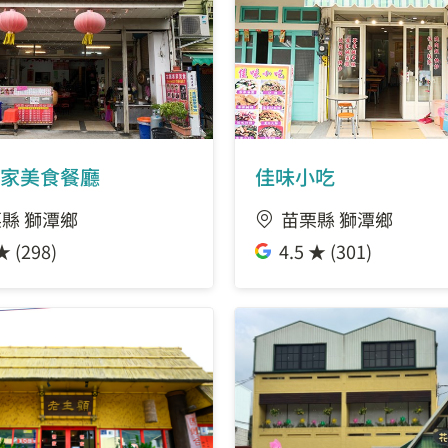
家美食餐廳
佳味小吃
縣 獅潭鄉
苗栗縣 獅潭鄉
★ (298)
4.5 ★ (301)