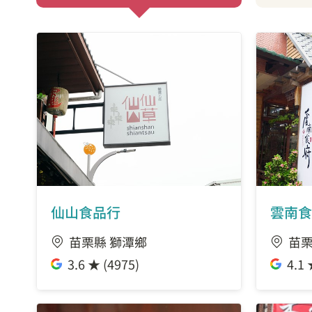
仙山食品行
雲南食
苗栗縣 獅潭鄉
苗栗
3.6 ★ (4975)
4.1 