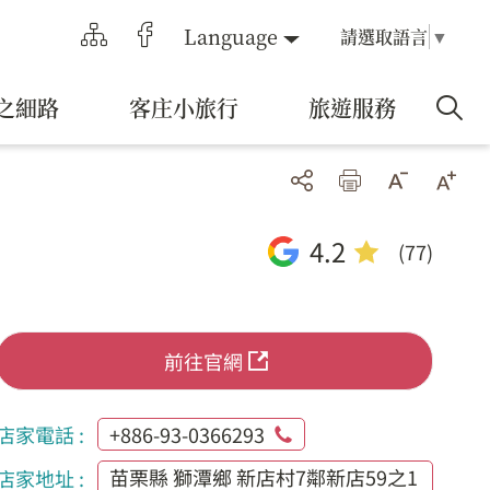
Language
請選取語言
▼
之細路
客庄小旅行
旅遊服務
4.2
(77)
前往官網
店家電話 :
+886-93-0366293
苗栗縣 獅潭鄉 新店村7鄰新店59之1
店家地址 :