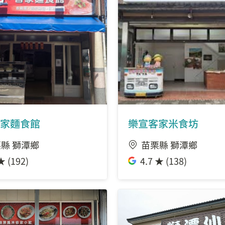
家麵食館
樂宣客家米食坊
縣 獅潭鄉
苗栗縣 獅潭鄉
★ (192)
4.7 ★ (138)