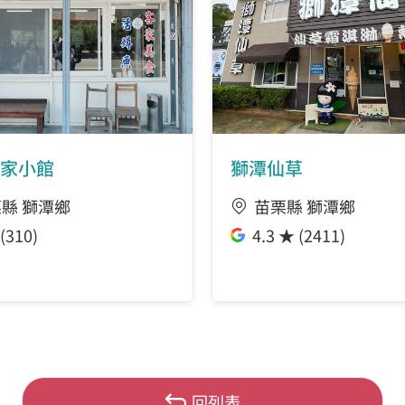
家小館
獅潭仙草
縣 獅潭鄉
苗栗縣 獅潭鄉
(310)
4.3 ★ (2411)
回列表