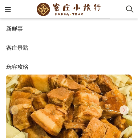
新鮮事
玩客攻略
HA-FOOD
客家新
認識客
好客夯
走訪細
桐花小
大眾運
中文
仙香飲食店
客庄景點
社群講
好玩景
客庄好
小粗坑
推薦遊
影片專
English
4.5
(610)
玩客攻略
客庄智
客家特
渡南古道
達人帶
好站連
日本語
樟之細路
虛擬旅
HA-FOO
石峎古
自主制
常見問
客庄小旅行
即時影
鳴鳳古
服務中
旅遊服務
桐花花
老官道(
旅遊專