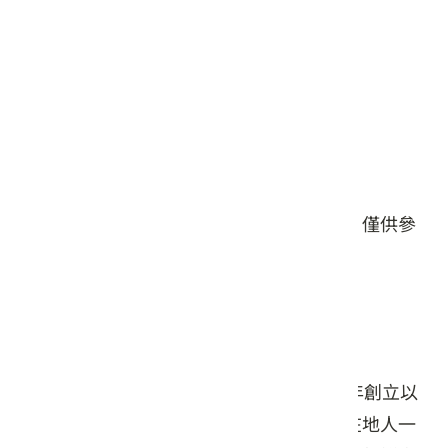
星期五: 11:00 – 14:00
星期六: 11:00 – 14:00, 17:00 – 18:30
星期日: 11:00 – 14:00, 17:00 – 18:30
#客家小炒爭霸賽
#餐食
獲獎店家
本頁店家資料由業者或公開資料來源提供，僅供參
考，詳情請洽業者確認。
店家介紹
位於甲仙大橋旁的仙香飲食店，自民國60年創立以
來，便以客家菜與山產料理立足地方，是在地人一