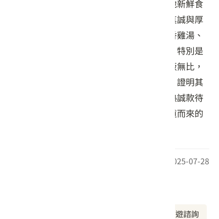
代接一代記憶中的味道。餐廳強調使用本地新鮮食
材，以家傳手路功夫料理，展現出料理的真誠與厚
實。多道菜餚融入甲仙名產芋頭，像是芋香雞湯、
芋頭炒飯與芋頭丸酥等，皆深受饕客喜愛。特別是
香筍扣肉與油蔥芋頭炒飯，鹹香迷人、下飯無比，
讓人食指大動。曾榮獲米其林必比登推介，證明其
口碑與實力。如今傳承至第三代，持續以熱誠款待
來客，也將地方的土地滋味傳遞給更多遠道而來的
旅人。
最後更新日期：2025-07-28
周邊資訊
周邊美食
周邊景點
周邊旅宿
旅遊諮詢