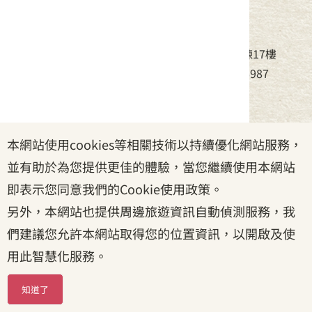
中華民國客家委員會
地址：24220新北市新莊區中平路439號北棟17樓
電話：(02)8995-6988，傳真：(02)8995-6987
服務時間：周一至周五08:30~17:30
本網站使用cookies等相關技術以持續優化網站服務，
政府網站資料開放宣告
|
資訊安全宣告
|
隱私權宣告
並有助於為您提供更佳的體驗，當您繼續使用本網站
|
客家委員會
|
客服信箱
即表示您同意我們的Cookie使用政策。
另外，本網站也提供周邊旅遊資訊自動偵測服務，我
們建議您允許本網站取得您的位置資訊，以開啟及使
用此智慧化服務。
知道了