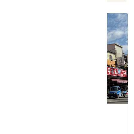
徐財記芋粿世家
高雄市 甲仙區