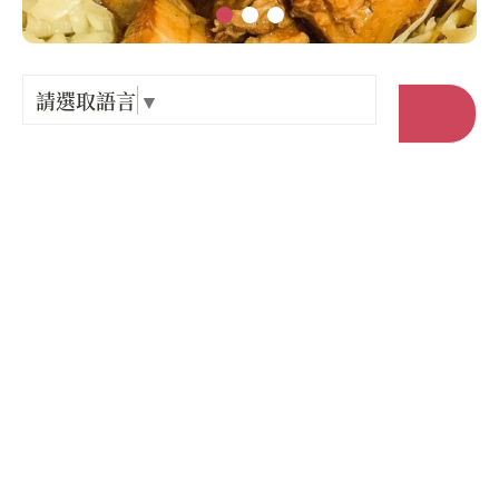
Language
出關古
紀念戳
請選取語言
▼
前往官網
樟之細
店家電話 :
+886-7-6751142
GPX路
店家地址 :
高雄市 甲仙區 文化路75之1號
營業時間 :
星期一: 11:00 – 14:00
星期二: 休息
星期三: 休息
星期四: 11:00 – 14:00