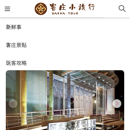
新鮮事
玩客攻略
HA-FOOD
客家新
認識客
好客夯
走訪細
桐花小
大眾運
中文
阿木大眾餐館
客庄景點
社群講
好玩景
客庄好
小粗坑
推薦遊
影片專
English
4.2
(737)
玩客攻略
客庄智
客家特
渡南古道
達人帶
好站連
日本語
樟之細路
虛擬旅
HA-FOO
石峎古
自主制
常見問
客庄小旅行
即時影
鳴鳳古
服務中
旅遊服務
桐花花
老官道(
旅遊專