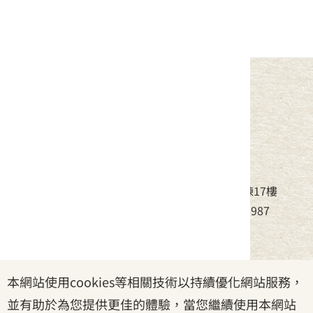
中華民國客家委員會
地址：24220新北市新莊區中平路439號北棟17樓
電話：(02)8995-6988，傳真：(02)8995-6987
服務時間：周一至周五08:30~17:30
本網站使用cookies等相關技術以持續優化網站服務，
政府網站資料開放宣告
|
資訊安全宣告
|
隱私權宣告
並有助於為您提供更佳的體驗，當您繼續使用本網站