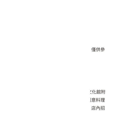
星期五: 11:00 – 14:00, 17:00 – 20:00
星期六: 11:00 – 14:30, 17:00 – 20:00
星期日: 11:00 – 14:00, 17:00 – 20:00
#餐食
#伴手禮/禮盒
本頁店家資料由業者或公開資料來源提供，僅供參
考，詳情請洽業者確認。
店家介紹
阿木大眾餐館創立於民國47年，位於客家文化館附
近的東勢商圈，是大宴小酌融合地方特色創意料理
的好選擇，也有個人套餐和外帶便當提供，店內招