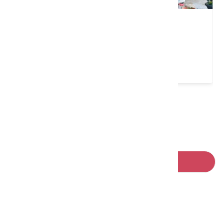
良哥麵食館
臺中市 東勢區
4.1 ★ (205)
請左右移動看更多
回列表