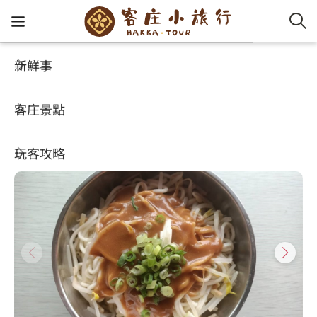
新鮮事
玩客攻略
HA-FOOD
客家新
認識客
好客夯
走訪細
桐花小
大眾運
中文
東口小店
客庄景點
社群講
好玩景
客庄好
小粗坑
推薦遊
影片專
English
4.1
(647)
玩客攻略
客庄智
客家特
渡南古道
達人帶
好站連
日本語
樟之細路
虛擬旅
HA-FOO
石峎古
自主制
常見問
客庄小旅行
即時影
鳴鳳古
服務中
旅遊服務
桐花花
老官道(
旅遊專