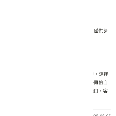
星期日: 10:00 – 19:30
#餐食
本頁店家資料由業者或公開資料來源提供，僅供參
考，詳情請洽業者確認。
店家介紹
在地客庄經營20年以上，客家姑娘親手製作，涼拌
魚皮及包三角丸、水餃等，麻醬麵條由東勢勇伯自
制作麵條加上店內親調的麻醬，吃了讚不絕口，客
源不斷。
最後更新日期：2025-06-05