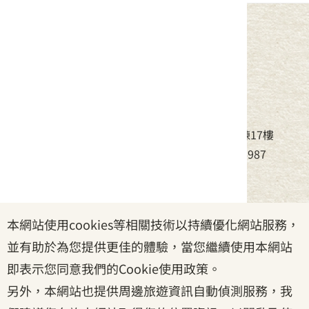
中華民國客家委員會
地址：24220新北市新莊區中平路439號北棟17樓
電話：(02)8995-6988，傳真：(02)8995-6987
服務時間：周一至周五08:30~17:30
本網站使用cookies等相關技術以持續優化網站服務，
政府網站資料開放宣告
|
資訊安全宣告
|
隱私權宣告
並有助於為您提供更佳的體驗，當您繼續使用本網站
|
客家委員會
|
客服信箱
即表示您同意我們的Cookie使用政策。
另外，本網站也提供周邊旅遊資訊自動偵測服務，我