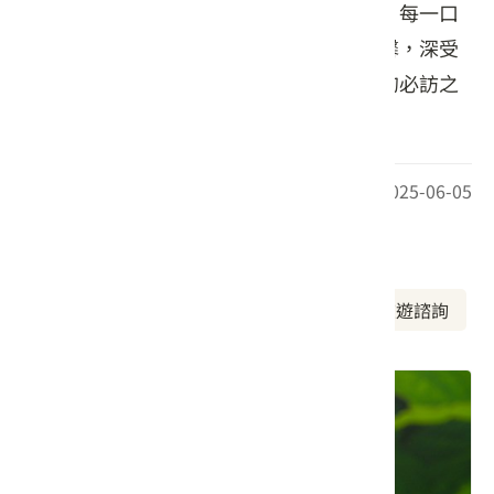
溢的客家小炒，還是手工製作的客家粄條，每一口
都能品味到純正的客家風味。店內氛圍溫馨，深受
在地居民與遊客的青睞，是探索關西美食的必訪之
地。
最後更新日期：2025-06-05
周邊資訊
周邊美食
周邊景點
周邊旅宿
旅遊諮詢