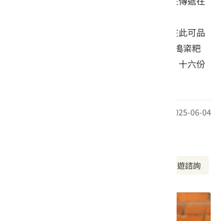
其名稱「十六份」源自勝興的舊地名，旨在傳遞在
地歷史與文化底蘊。
茶館以木質裝潢營造溫馨舒適氛圍，遊客在此可品
嘗各式客家傳統美食，親手體驗擂茶DIY、搗粢粑
等，無論是想品嘗客家菜、體驗傳統文化，十六份
人文茶館都是理想之選。
最後更新日期：2025-06-04
周邊資訊
周邊美食
周邊景點
周邊旅宿
旅遊諮詢