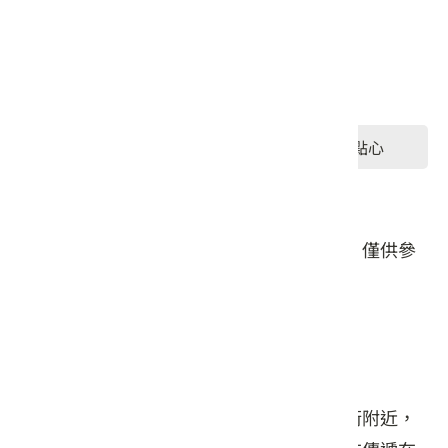
星期五: 10:00 – 17:30
星期六: 09:30 – 18:00
星期日: 09:30 – 18:00
#餐食
#飲品
#點心
#伴手禮/禮盒
本頁店家資料由業者或公開資料來源提供，僅供參
考，詳情請洽業者確認。
店家介紹
十六份人文茶館位於苗栗三義勝興車站老街附近，