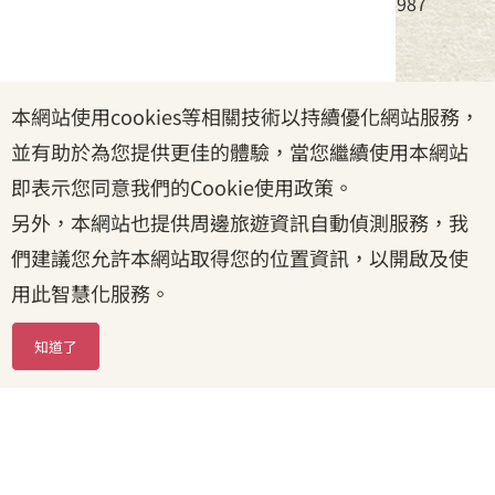
電話：(02)8995-6988，傳真：(02)8995-6987
服務時間：周一至周五08:30~17:30
本網站使用cookies等相關技術以持續優化網站服務，
政府網站資料開放宣告
|
資訊安全宣告
|
隱私權宣告
並有助於為您提供更佳的體驗，當您繼續使用本網站
|
客家委員會
|
客服信箱
即表示您同意我們的Cookie使用政策。
另外，本網站也提供周邊旅遊資訊自動偵測服務，我
們建議您允許本網站取得您的位置資訊，以開啟及使
用此智慧化服務。
知道了