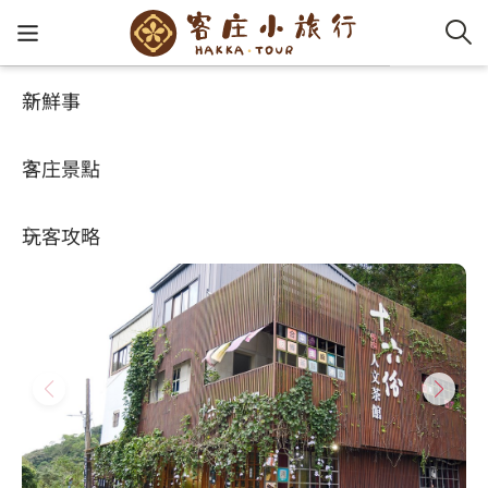
新鮮事
玩客攻略
HA-FOOD
客家新
認識客
好客夯
走訪細
桐花小
大眾運
中文
十六份人文茶館
客庄景點
社群講
好玩景
客庄好
小粗坑
推薦遊
影片專
English
4.5
(2084)
玩客攻略
客庄智
客家特
渡南古道
達人帶
好站連
日本語
樟之細路
虛擬旅
HA-FOO
石峎古
自主制
常見問
客庄小旅行
即時影
鳴鳳古
服務中
旅遊服務
桐花花
老官道(
旅遊專