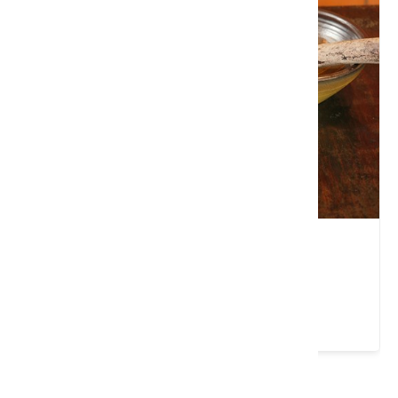
月台茶棧
苗栗縣 三義鄉
4.7 ★ (962)
請左右移動看更多