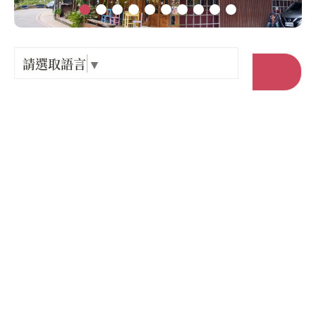
Language
出關古
紀念戳
請選取語言
▼
前往官網
樟之細
店家電話 :
+886-92-8910676
GPX路
店家地址 :
苗栗縣 三義鄉 勝興村勝興53號
營業時間 :
星期一: 10:00 – 17:30
星期二: 10:00 – 17:30
星期三: 休息
星期四: 10:00 – 17:30