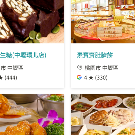
生糖(中壢環北店)
素寶齋肚臍餅
市 中壢區
桃園市 中壢區
★ (444)
4 ★ (330)