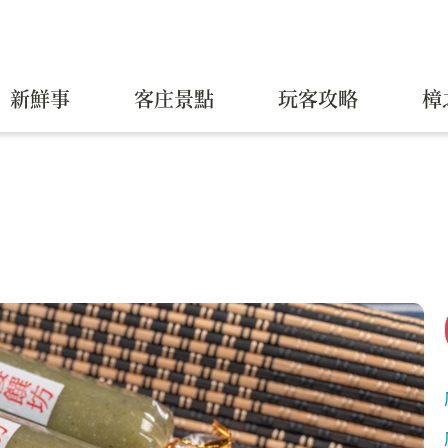
新鮮事
客庄景點
玩客攻略
樟