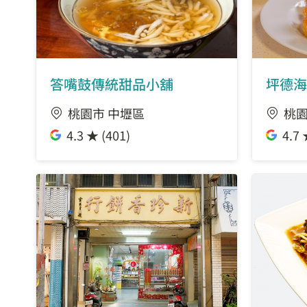
答嘴鼓傳統甜品小舖
坪德海
桃園市 中壢區
桃園
4.3 ★ (401)
4.7 