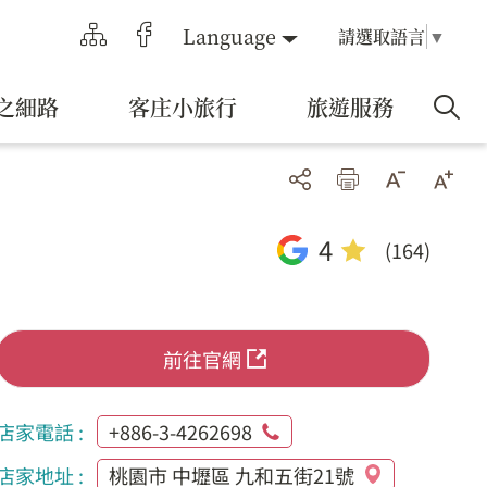
Language
請選取語言
▼
之細路
客庄小旅行
旅遊服務
4
(164)
前往官網
店家電話 :
+886-3-4262698
店家地址 :
桃園市 中壢區 九和五街21號