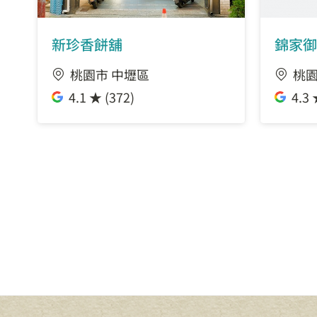
新珍香餅舖
錦家御
桃園市 中壢區
桃園
4.1 ★ (372)
4.3 