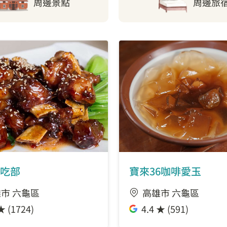
周邊景點
周邊旅
吃部
寶來36咖啡愛玉
市 六龜區
高雄市 六龜區
★ (1724)
4.4 ★ (591)