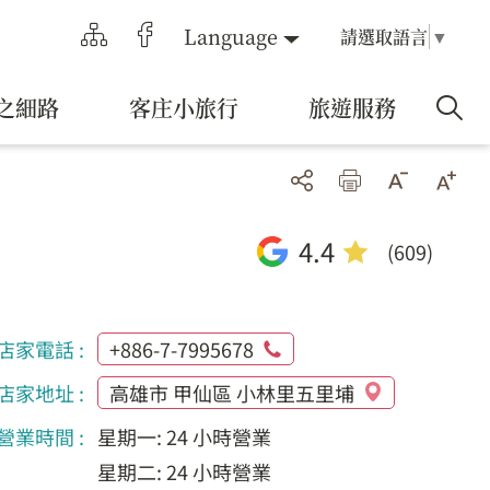
Language
請選取語言
▼
之細路
客庄小旅行
旅遊服務
4.4
(609)
店家電話 :
+886-7-7995678
店家地址 :
高雄市 甲仙區 小林里五里埔
營業時間 :
星期一: 24 小時營業
星期二: 24 小時營業