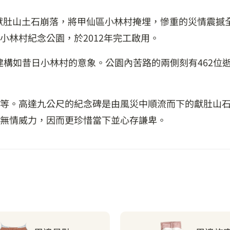
成獻肚山土石崩落，將甲仙區小林村掩埋，慘重的災情震撼
小林村紀念公園，於2012年完工啟用。
建構如昔日小林村的意象。公園內苦路的兩側刻有462位
等。高達九公尺的紀念碑是由風災中順流而下的獻肚山
無情威力，因而更珍惜當下並心存謙卑。