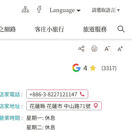
Language
請選取語言
▼
之細路
客庄小旅行
旅遊服務
4
(3317)
店家電話 :
+886-3-8227121147
店家地址 :
花蓮縣 花蓮市 中山路71號
營業時間 :
星期一: 休息
星期二: 休息