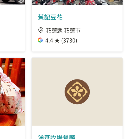
蔡記豆花
花蓮縣 花蓮市
4.4 ★ (3730)
洋基牧場餐廳