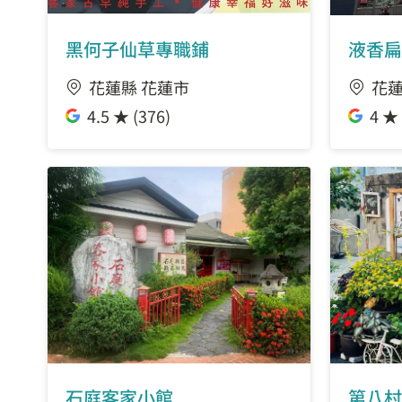
黑何子仙草專職鋪
液香扁
花蓮縣 花蓮市
花蓮
4.5 ★ (376)
4 ★ 
石庭客家小館
第八村