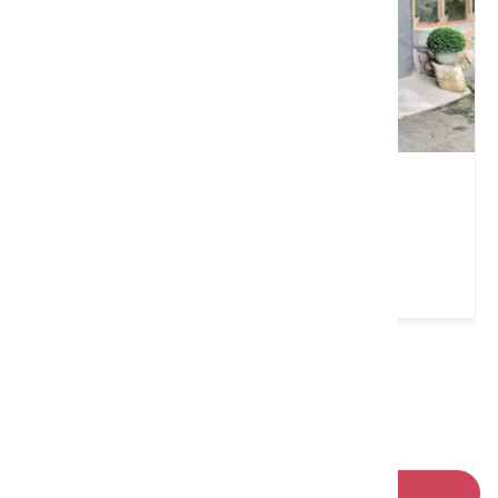
有雞農場
南投縣 國姓鄉
4.8 ★ (407)
請左右移動看更多
回列表