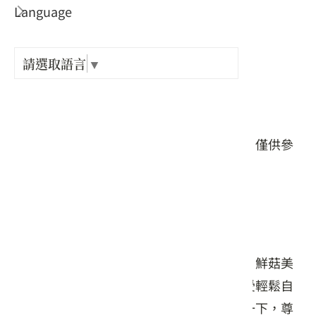
Language
出關古
店家電話 :
紀念戳
+886-49-2450238
請選取語言
▼
店家地址 :
樟之細
南投縣 國姓鄉 南港村南港路146號
GPX路
本頁店家資料由業者或公開資料來源提供，僅供參
考，詳情請洽業者確認。
店家介紹
菇菇結合養生，提供各位嘉賓藥膳、養生、鮮菇美
食、親子教學、生態。洗滌身、心靈，感受輕鬆自
在快樂的最佳環境，好好把握當下，享受一下，尊