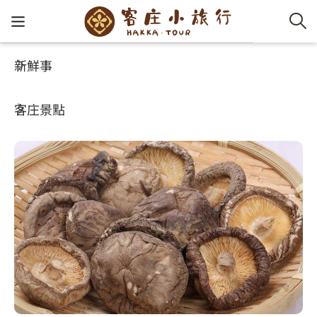
新鮮事
客庄景點
好玩景點
客家新
認識客
好客夯
走訪細
桐花小
大眾運
中文
廣霖菇菇的家養生館
客庄景點
社群講
好玩景
客庄好
小粗坑
推薦遊
影片專
English
玩客攻略
客庄智
客家特
渡南古道
達人帶
好站連
日本語
樟之細路
虛擬旅
HA-FOO
石峎古
自主制
常見問
客庄小旅行
即時影
鳴鳳古
服務中
旅遊服務
桐花花
老官道(
旅遊專