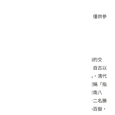
星期日: 24 小時營業
本頁店家資料由業者或公開資料來源提供，僅供參
考，詳情請洽業者確認。
店家介紹
新竹五指山，位於北埔、竹東、五峰三鄉鎮的交
界，山峰連綿起伏，宛如五指，因而得名。自古以
來，五指山即以山形險峻，氣勢雄壯而聞名，清代
的《淡水廳志》將其列為全淡八景之一，號稱「指
峰淩霄」，而又以「五指連雲」被列為「塹南八
景」之一。日據時期，五指山獲選為臺灣十二名勝
之一。五指山很受山友喜愛，被列為臺灣小百嶽，