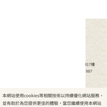
中華民國客家委員會
地址：24220新北市新莊區中平路439號北棟17樓
電話：(02)8995-6988，傳真：(02)8995-6987
服務時間：周一至周五08:30~17:30
本網站使用cookies等相關技術以持續優化網站服務，
政府網站資料開放宣告
|
資訊安全宣告
|
隱私權宣告
並有助於為您提供更佳的體驗，當您繼續使用本網站