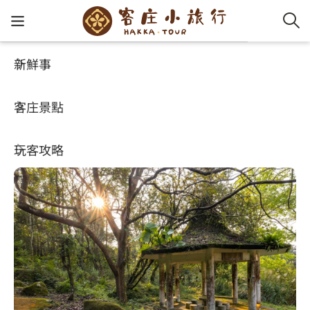
新鮮事
客庄景點
好玩景點
客家新
認識客
好客夯
走訪細
桐花小
大眾運
中文
五指山步道
客庄景點
社群講
好玩景
客庄好
小粗坑
推薦遊
影片專
English
4.4
(274)
玩客攻略
客庄智
客家特
渡南古道
達人帶
好站連
日本語
樟之細路
虛擬旅
HA-FOO
石峎古
自主制
常見問
客庄小旅行
即時影
鳴鳳古
服務中
旅遊服務
桐花花
老官道(
旅遊專