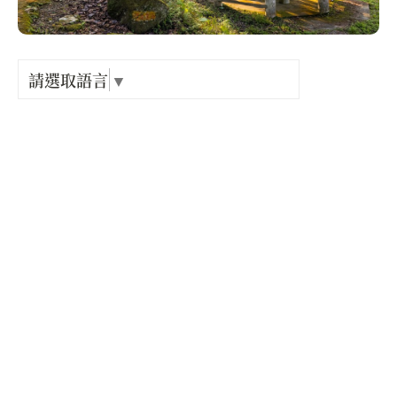
Language
出關古
紀念戳
請選取語言
▼
店家電話 :
+886-3-5224163
樟之細
店家地址 :
新竹縣 北埔鄉 外坪村六股8鄰11號
GPX路
營業時間 :
星期一: 24 小時營業
星期二: 24 小時營業
星期三: 24 小時營業
星期四: 24 小時營業
星期五: 24 小時營業
星期六: 24 小時營業