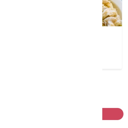
禾園小吃
新竹縣 橫山鄉
4.6 ★ (363)
請左右移動看更多
回列表