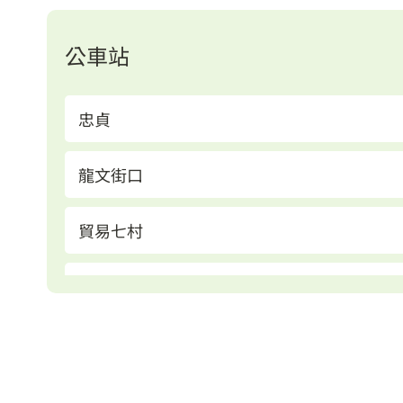
公車站
忠貞
龍文街口
貿易七村
忠貞市場
愛家發展中心
龍江路二