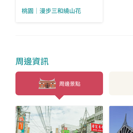
崁頂路
桃園｜漫步三和繞山花
北區健保局
健保局
周邊資訊
謝姓宗祠
富台
周邊景點
霄裡路201巷
供應站