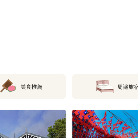
0.79 公里
華愛兒童公園
0.8 公里
溪濱公園
0.81 公里
普忠路770巷口
0.81 公里
功學社新村
0.84 公里
莒光公園 (環中東路)
美食推薦
周邊旅
0.88 公里
環中東實踐路口
0.89 公里
建德公園