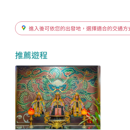
龍福路口
進入後可依您的出發地，選擇適合的交通方
龍宮街
台貿社區
推薦遊程
中堅
龍川街
美食天地
霄裡路451巷