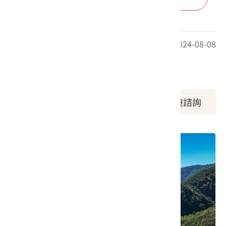
最後更新日期：2024-08-08
周邊資訊
周邊景點
周邊旅宿
旅遊諮詢