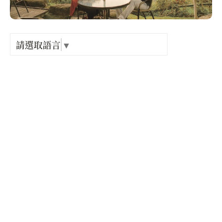
Language
出關古
紀念戳
請選取語言
▼
電話 :
+886-3-7752104
樟之細
地址 :
苗栗縣 通霄鎮 中正路8號
GPX路
開放時間 :
星期一: 24 小時營業
星期二: 24 小時營業
星期三: 24 小時營業
星期四: 24 小時營業
星期五: 24 小時營業
星期六: 24 小時營業