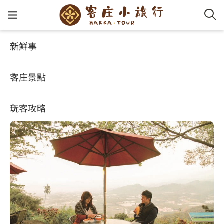
新鮮事
客庄景點
好玩景點
客家新
認識客
好客夯
走訪細
桐花小
大眾運
中文
虎頭山
客庄景點
社群講
好玩景
客庄好
小粗坑
推薦遊
影片專
English
4.1
玩客攻略
客庄智
客家特
渡南古道
達人帶
好站連
日本語
樟之細路
虛擬旅
HA-FOO
石峎古
自主制
常見問
客庄小旅行
即時影
鳴鳳古
服務中
旅遊服務
桐花花
老官道(
旅遊專