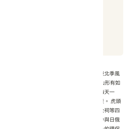
良好
日出時間
日落時間
05:04
19:00
原名虎嶼，位於市區北邊，坐北朝南，為東北季風
的天然屏障，海拔約93公尺，青翠蓊鬱，山形有如
猛虎仰首長嘯，登山頂可飽覽通霄全景，海天一
色，昔日「虎嶼觀潮」被列為通霄第一勝景。 虎頭
山共有台灣光復紀念碑、古砲、神社、壽公祠等四
處古蹟，古砲為日治時代所遺留，相傳曾參與日俄
戰爭之役，為當時最進黃色炸藥火炮，山上的環保