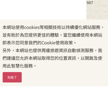
電話：(02)8995-6988，傳真：(02)8995-6987
服務時間：周一至周五08:30~17:30
本網站使用cookies等相關技術以持續優化網站服務，
政府網站資料開放宣告
|
資訊安全宣告
|
隱私權宣告
並有助於為您提供更佳的體驗，當您繼續使用本網站
|
客家委員會
|
客服信箱
即表示您同意我們的Cookie使用政策。
另外，本網站也提供周邊旅遊資訊自動偵測服務，我
們建議您允許本網站取得您的位置資訊，以開啟及使
用此智慧化服務。
知道了