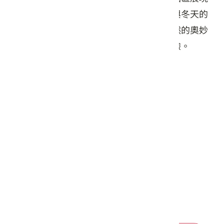
出春天的嬌嫩、夏天的熱情、秋天的浪漫與冬天的
靜美。漫步在樟樹林與油桐花徑間，大自然的奧妙
與牧場的悠閒氛圍，值得您細細品嘗與體驗。
交通資訊