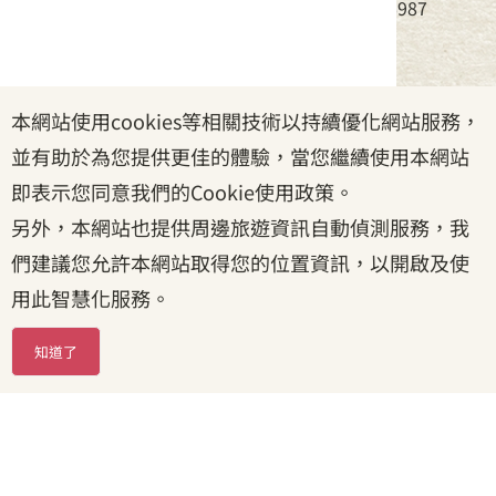
電話：(02)8995-6988，傳真：(02)8995-6987
服務時間：周一至周五08:30~17:30
本網站使用cookies等相關技術以持續優化網站服務，
政府網站資料開放宣告
|
資訊安全宣告
|
隱私權宣告
並有助於為您提供更佳的體驗，當您繼續使用本網站
|
客家委員會
|
客服信箱
即表示您同意我們的Cookie使用政策。
另外，本網站也提供周邊旅遊資訊自動偵測服務，我
們建議您允許本網站取得您的位置資訊，以開啟及使
用此智慧化服務。
知道了