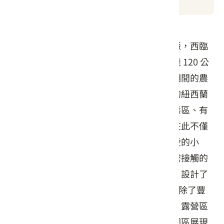
飛牛牧場位於苗栗縣通霄鎮，東倚火炎山脈，西臨
臺灣海峽，擁有得天獨厚的自然環境。廣達 120 公
頃的園區內，碧綠的丘陵起伏連綿，紅白相間的農
舍點綴在青青草地上，構成一幅如詩如畫的紐西蘭
式牧野風情。牧場規劃完善，涵蓋乳牛生態區、有
機蔬果區及森林保育區等多樣場域。遊客在此不僅
能近距離餵食乳牛、巴貝多黑肚綿羊及可愛的小
鴨，還能參與擠牛奶體驗，感受與動物親密接觸的
樂趣。此外，牧場也利用自產的新鮮乳源，設計了
多種乳製品DIY 課程，非常適合親子同樂。除了豐
富的生態體驗，牧場內的各項設施如餐廳、露營區
與紀念品屋也一應俱全。隨著四季更迭，園區展現