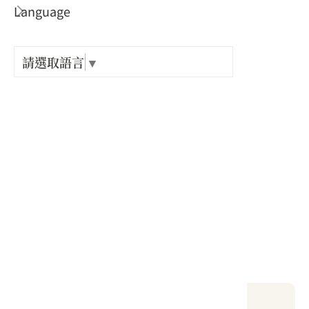
Language
出關古
電話 :
紀念戳
+886-37-782999
請選取語言
▼
地址 :
樟之細
苗栗縣 通霄鎮 南和里166號
開放時間 :
GPX路
每日開放 07:00-19:00
相關網站 :
官方網站
#休閒農漁牧
當地天氣