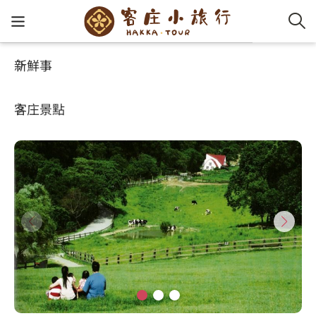
新鮮事
客庄景點
好玩景點
客家新
認識客
好客夯
走訪細
桐花小
大眾運
中文
飛牛牧場
客庄景點
社群講
好玩景
客庄好
小粗坑
推薦遊
影片專
English
玩客攻略
客庄智
客家特
渡南古道
達人帶
好站連
日本語
樟之細路
虛擬旅
HA-FOO
石峎古
自主制
常見問
客庄小旅行
即時影
鳴鳳古
服務中
旅遊服務
桐花花
老官道(
旅遊專