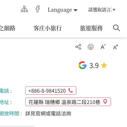
Language
請選取語言
▼
之細路
客庄小旅行
旅遊服務
3.9
電話 :
+886-8-9841520
地址 :
花蓮縣 瑞穗鄉 溫泉路二段210巷
開放時間 :
詳見官網或電話洽詢