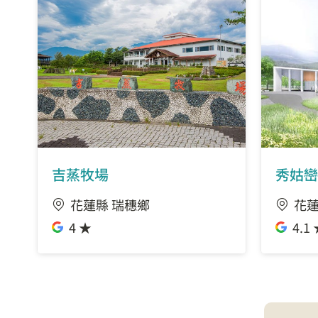
吉蒸牧場
秀姑巒
花蓮縣 瑞穗鄉
花蓮
4 ★
4.1 