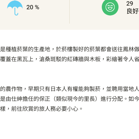
29
20 %
良好
是種植菸葉的生產地，於菸樓製好的菸葉都會送往鳳林
覆蓋在黑瓦上，滄桑斑駁的紅磚牆與木板，彩繪著令人
的農作物，早期只有日本人有權能夠製菸，並聘用當地
是由仕紳擔任的保正（類似現今的里長）進行分配。如今
樣，前往欣賞的旅人務必要小心。