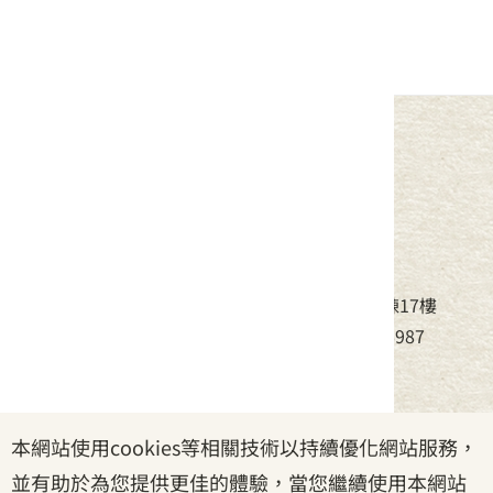
中華民國客家委員會
地址：24220新北市新莊區中平路439號北棟17樓
電話：(02)8995-6988，傳真：(02)8995-6987
服務時間：周一至周五08:30~17:30
本網站使用cookies等相關技術以持續優化網站服務，
政府網站資料開放宣告
|
資訊安全宣告
|
隱私權宣告
並有助於為您提供更佳的體驗，當您繼續使用本網站