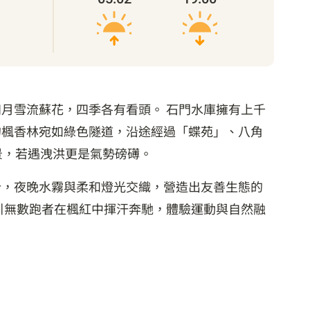
月雪流蘇花，四季各有看頭。 石門水庫擁有上千
的楓香林宛如綠色隧道，沿途經過「蝶苑」、八角
景，若遇洩洪更是氣勢磅礡。
計，夜晚水霧與柔和燈光交織，營造出友善生態的
引無數跑者在楓紅中揮汗奔馳，體驗運動與自然融