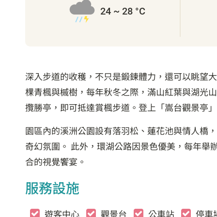
24 ~ 28 °C
深入步道的收穫，不只是鍛鍊體力，還可以眺望大
棵青楓與槭樹，每年秋冬之際，滿山紅葉與湖光山
攬勝亭，即可抵達賞楓步道。登上「嵩台觀景亭」，
園區內的溪洲公園設有落羽松、蓮花池與情人橋，
奇幻氛圍。 此外，環湖公路因景色優美，每年舉
合的視覺饗宴。
服務設施
遊客中心
觀景台
公車站
停車