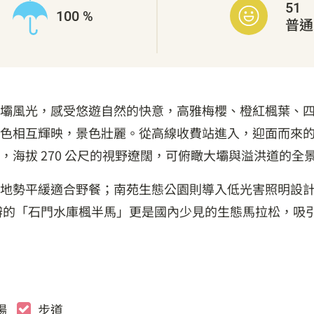
51
100 %
普通
壩風光，感受悠遊自然的快意，高雅梅櫻、橙紅楓葉、四
色相互輝映，景色壯麗。從高線收費站進入，迎面而來
海拔 270 公尺的視野遼闊，可俯瞰大壩與溢洪道的全
地勢平緩適合野餐；南苑生態公園則導入低光害照明設
辦的「石門水庫楓半馬」更是國內少見的生態馬拉松，吸
場
步道