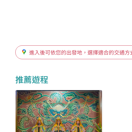
萬聖堂
坪林
進入後可依您的出發地，選擇適合的交通方
石門圓環
推薦遊程