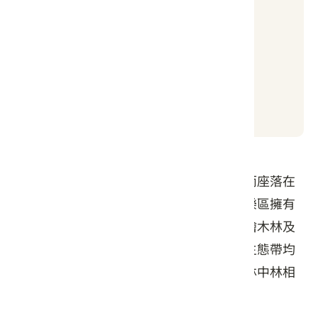
普通
日出時間
日落時間
05:05
19:00
臺灣擁有全世界最大面積的高山巨木林，而座落在
雪山山脈西南向主稜後段的大雪山森林遊樂區擁有
最完整的高山巨木林相，涵蓋了鐵杉林、檜木林及
殼斗科植物為主的暖溫帶闊葉林等，每一生態帶均
有代表性的巨木留存，是林務局所轄的森林中林相
變化最為細膩的遊樂區。