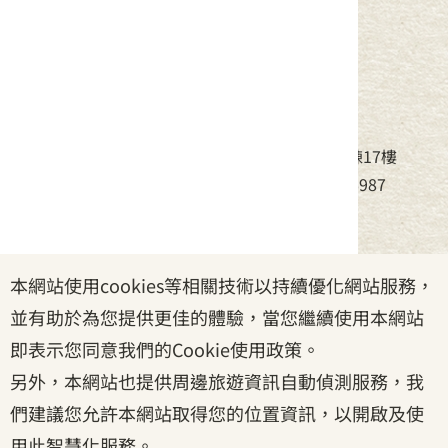
中華民國客家委員會
地址：24220新北市新莊區中平路439號北棟17樓
電話：(02)8995-6988，傳真：(02)8995-6987
服務時間：周一至周五08:30~17:30
本網站使用cookies等相關技術以持續優化網站服務，
政府網站資料開放宣告
|
資訊安全宣告
|
隱私權宣告
並有助於為您提供更佳的體驗，當您繼續使用本網站
|
客家委員會
|
客服信箱
即表示您同意我們的Cookie使用政策。
另外，本網站也提供周邊旅遊資訊自動偵測服務，我
們建議您允許本網站取得您的位置資訊，以開啟及使
用此智慧化服務。