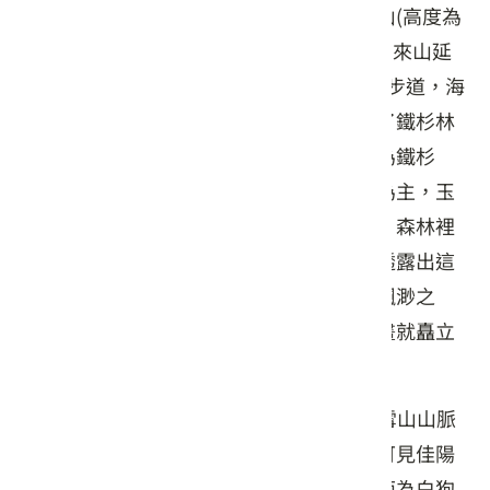
地表起伏變化大，海拔高度由最高的小雪山(高度為
2,997公尺)走向西南的鞍馬山、船型山及稍來山延
伸至約1,000公尺的稍來溪溪谷。小雪線段步道，海
拔高度約為2,200～2,600公尺之間，具備了鐵杉林
和暖溫帶闊葉林兩種林相特色。步道上段為鐵杉
林，林下地被則以地下莖發達的玉山箭竹為主，玉
山箭竹成片生長，乍望之下酷似草原。這片森林裡
偶爾會穿插著幾棵的扁柏和枯木，似乎也透露出這
裡過去曾遭遇森林之火燎原的痕跡，雲霧飄渺之
間，蒼鬱挺拔的鐵杉巨木，一幅潑墨山水畫就矗立
在眼前！
來到觀景台，360°的瞭望視野是觀賞中部雪山山脈
西稜的最佳地點，向北觀看小雪山，往東可見佳陽
山和劍山，後方山嶺為合歡山系，轉往南面為白狗