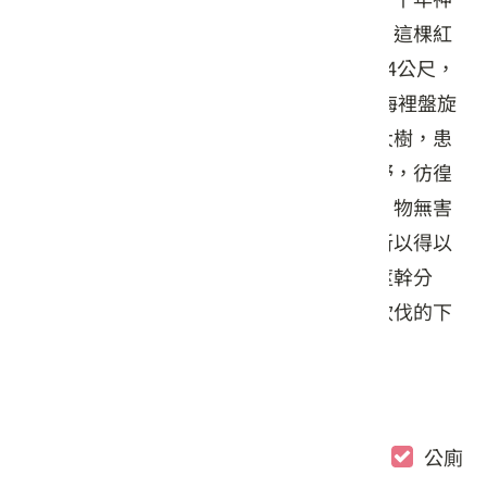
木聳立於此，為環境立下座標，資料顯示，這棵紅
檜，樹齡約1,400年，樹高約50公尺，胸徑4公尺，
胸圍13公尺，曾排名全台第11大巨木。腦海裡盤旋
著一段文字《莊子‧逍遙遊》：「今子有大樹，患
其無用，何不樹之於無何有之鄉，廣莫之野，彷徨
乎無為其側，逍遙乎寢臥其下，不夭斤斧，物無害
者，無所可用，安所困苦哉！」。神木之所以得以
保存至今，從外觀可以推測出可能是因為莖幹分
叉，樹型不佳而得以保全性命，免於遭受砍伐的下
場。
服務設施
遊客中心
解說簡報
觀景台
公廁