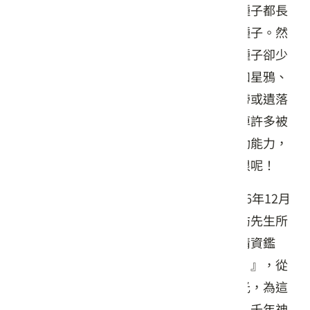
步行就能欣賞到的松林景觀。一般松樹的種子都長
有一對如翅膀的薄片，是藉由風力散播的種子。然
而有「台灣果松」之稱的台灣華山松，其種子卻少
了這一對羽翼，卻是靠著碩大的種子吸引如星鴉、
台灣獼猴等動物前來採食，藉由動物的攜帶或遺落
的方式來傳播種子。這種方式雖然會犧牲掉許多被
動物們消化掉的種子，但是藉由動物的行動能力，
卻常常能將種子傳播到更遠的地方落地生根呢！
來到天池的瑞雪亭歇息一下，這座於民國56年12月
落成的涼亭，亭內有林試所首任所長林渭訪先生所
題的對聯：『瑞色起青巒天朗氣清四面有情資鑑
賞，雪山羅碧樹花香鳥語萬方多難此登臨。』，從
文字裡刻劃出天池眺望小雪山的景緻與風光，為這
片森林的歷史增添了歲月滄桑與時間見證。千年神