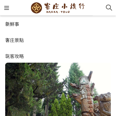
新鮮事
客庄景點
好玩景點
客家新
認識客
好客夯
走訪細
桐花小
大眾運
中文
大雪山國家森林遊樂區
客庄景點
社群講
好玩景
客庄好
小粗坑
推薦遊
影片專
English
4.6
玩客攻略
客庄智
客家特
渡南古道
達人帶
好站連
日本語
樟之細路
虛擬旅
HA-FOO
石峎古
自主制
常見問
客庄小旅行
即時影
鳴鳳古
服務中
旅遊服務
桐花花
老官道(
旅遊專