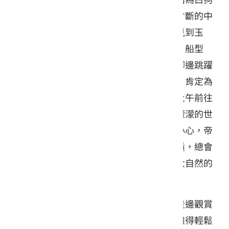
大山、八仙山，下方為大甲溪以及已柔腸寸斷的中
橫公路，西南方能見度高時還可以清晰地見到玉
山，再往西北方則可見到稍來山、鳶嘴山、船型
山。眺望遠山的同時，也別忘了不時在您腳邊跳躍
的金翼白眉，近距離地觀賞這可愛的鳥兒，肯定為
您留下深刻的回憶！另外提醒您最好選擇上午前往
觀景台，因為午後這裡便會變成一片雲霧濛濛的世
界，此時，若您漫步在大雪山林道時，「小心，帝
雉可能就在你身邊喔！」森林中美麗的邂逅，總會
在不經意的期待中出現，只要留心觀察，大自然的
饗宴俯拾皆是！
再從小雪山莊前往天池的途中，這片能邊走邊觀賞
的台灣華山松松林，座落在步道兩側，是難得輕鬆