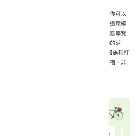
這是一個位於苗栗明德水庫旁的私房湖區，你可以
在這裡飽覽湖岸幽靜的美景。這裡有一條步道環繞
在湖中，季節性的螢火蟲、桐花海和湖畔生態導覽
也讓這裡更加吸引人。這個湖區提供了多樣的活
動，包括複合式餐廳、窯烤DIY、兒童遊樂設施和打
靶射擊等等。此外，這裡還提供露營車和民宿，非
常適合親子、長輩和新手輕露營的旅客。
交通資訊
自行車租借站
苗栗農工
8.72 公里