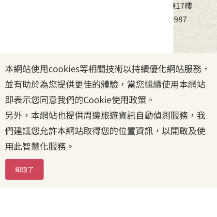
地址：24220新北市新莊區中平路439號北棟17樓
電話：(02)8995-6988，傳真：(02)8995-6987
服務時間：周一至周五08:30~17:30
本網站使用cookies等相關技術以持續優化網站服務，
政府網站資料開放宣告
|
資訊安全宣告
|
隱私權宣告
並有助於為您提供更佳的體驗，當您繼續使用本網站
|
客家委員會
|
客服信箱
即表示您同意我們的Cookie使用政策。
另外，本網站也提供周邊旅遊資訊自動偵測服務，我
們建議您允許本網站取得您的位置資訊，以開啟及使
用此智慧化服務。
知道了