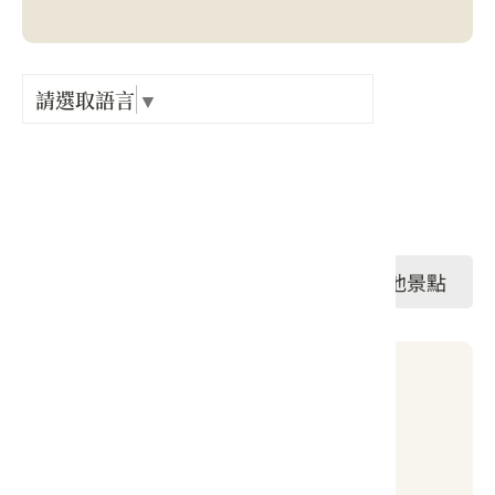
Language
出關古
紀念戳
請選取語言
▼
電話 :
+886-92-3259747
樟之細
地址 :
苗栗縣 頭屋鄉 明德村仁隆21號
GPX路
#戶外踏青
#桐花景點
#其他景點
當地天氣
24 ~ 32 °C