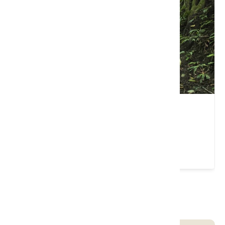
水寨下古道
苗栗縣 獅潭鄉
4.2 ★ (14)
請左右移動看更多