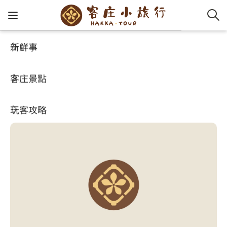
新鮮事
客庄景點
好玩景點
客家新
認識客
好客夯
走訪細
桐花小
大眾運
中文
魯冰花休閒農莊
客庄景點
社群講
好玩景
客庄好
小粗坑
推薦遊
影片專
English
3.4
玩客攻略
客庄智
客家特
渡南古道
達人帶
好站連
日本語
樟之細路
虛擬旅
HA-FOO
石峎古
自主制
常見問
客庄小旅行
即時影
鳴鳳古
服務中
旅遊服務
桐花花
老官道(
旅遊專