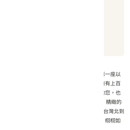
普通
日出時間
日落時間
05:02
19:01
位於桃園龍潭的小人國主題樂園，是亞洲第一座以
迷你微縮建築模型為主題的遊樂園。園內擁有上百
座的世界知名景觀建築，讓想要周遊列國的您，也
能輕輕鬆鬆當個環遊世界的SUPER行腳者！精緻的
迷你建築，以完美比例1／25細膩打造，從台灣北到
台灣南、中國、亞洲、歐洲及美洲等各國，栩栩如
生彷彿身歷其境！