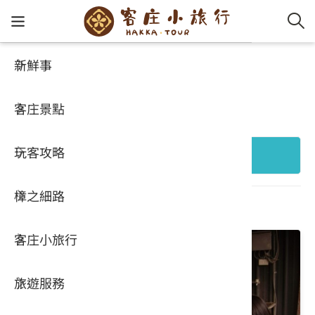
新鮮事
客庄景點
客家新
認識客
好客夯
走訪細
桐花小
大眾運
中文
好玩景點
客庄景點
社群講
好玩景
客庄好
小粗坑
推薦遊
影片專
English
玩客攻略
客庄智
客家特
渡南古道
達人帶
好站連
日本語
+ 縣市行政區
樟之細路
虛擬旅
HA-FOO
石峎古
自主制
常見問
共 696 個結果
客庄小旅行
即時影
鳴鳳古
服務中
旅遊服務
桐花花
老官道(
旅遊專