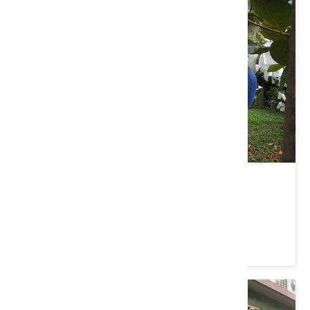
軟埤坑休閒農業區
臺中市 東勢區
4.1 ★ (50)