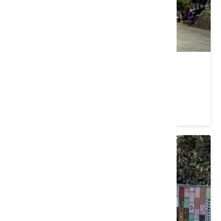
國定古蹟-竹仔門電廠
高雄市 美濃區
4.3 ★ (106)