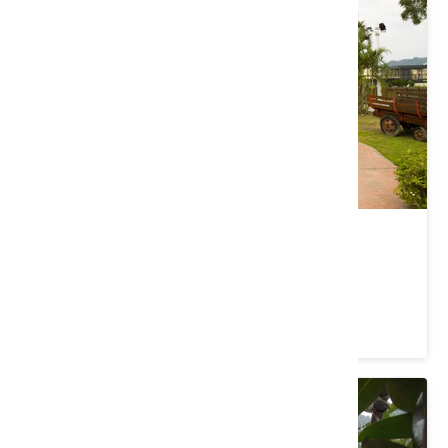
食水嵙休閒農業區
臺中市 石岡區
4 ★ (31)