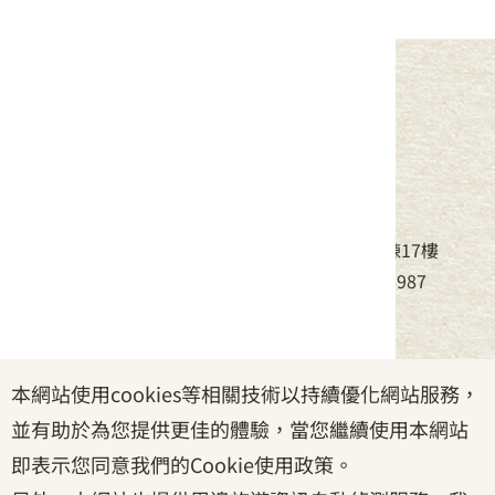
中華民國客家委員會
地址：24220新北市新莊區中平路439號北棟17樓
電話：(02)8995-6988，傳真：(02)8995-6987
服務時間：周一至周五08:30~17:30
本網站使用cookies等相關技術以持續優化網站服務，
政府網站資料開放宣告
|
資訊安全宣告
|
隱私權宣告
並有助於為您提供更佳的體驗，當您繼續使用本網站
|
客家委員會
|
客服信箱
即表示您同意我們的Cookie使用政策。