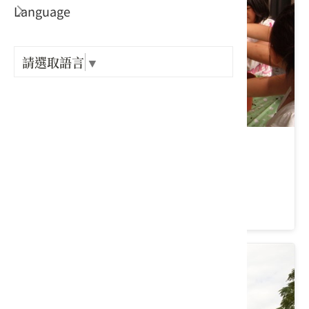
Language
出關古
紀念戳
請選取語言
▼
樟之細
GPX路
優恩蜜溫室蔬果觀光農園
臺中市 石岡區
4 ★ (202)