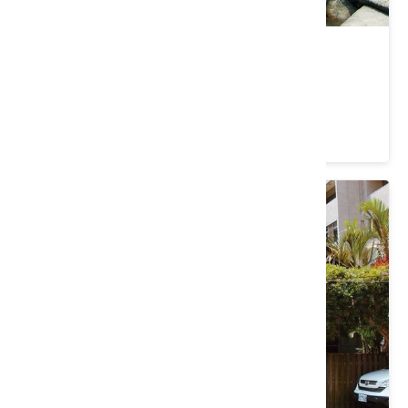
金門橋
臺中市 東勢區
4 ★