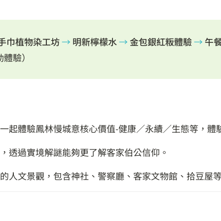
手巾植物染工坊
→
明新檸檬水
→
金包銀紅粄體驗
→
午
活動體驗）
一起體驗鳳林慢城意核心價值-健康／永續／生態等，體
，透過實境解謎能夠更了解客家伯公信仰。
的人文景觀，包含神社、警察廳、客家文物館、拾豆屋