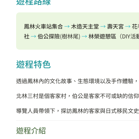
遊程路線
鳳林火車站集合
→
木造天主堂
→
壽天宮
→
花
社
→
伯公探險
(樹林尾)
→
林榮遊憩區
（DIY
遊程特色
透過鳳林內的文化故事、生態環境以及手作體驗，
北林三村是個客家村，伯公是客家不可或缺的信仰
導覽人員帶領下，探訪鳳林的客家與日式移民文史
遊程介紹