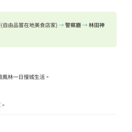
餐
(自由品嘗在地美食店家)
→
警察廳
→
林田神
驗鳳林一日慢城生活。
等。