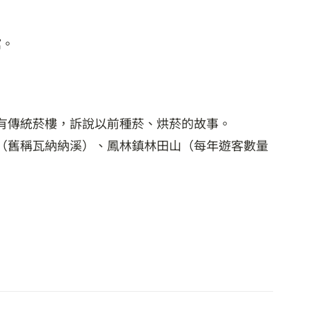
館。
有傳統菸樓，訴說以前種菸、烘菸的故事。
（舊稱瓦納納溪）、鳳林鎮林田山（每年遊客數量