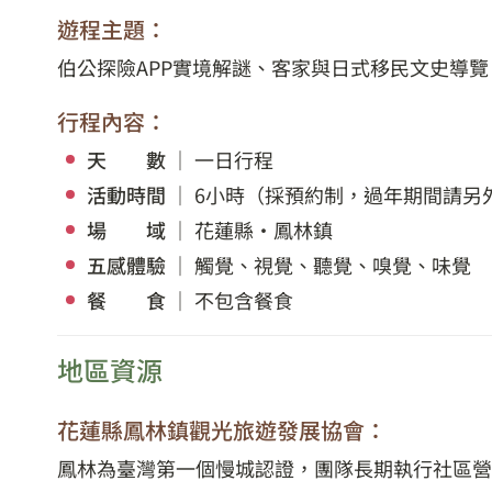
遊程主題：
伯公探險APP實境解謎、客家與日式移民文史導覽
行程內容：
天 數
｜ 一日行程
活動時間
｜ 6小時（採預約制，過年期間請另
場 域
｜ 花蓮縣・鳳林鎮
五感體驗
｜ 觸覺、視覺、聽覺、嗅覺、味覺
餐 食
｜ 不包含餐食
地區資源
花蓮縣鳳林鎮觀光旅遊發展協會：
鳳林為臺灣第一個慢城認證，團隊長期執行社區營