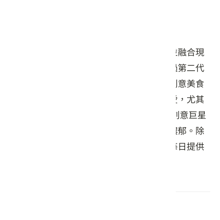
惜緣亭․米販部
惜緣亭米販部，以傳統客家風味為基礎，並融合現
代創意的餐廳。最初是一家傳統麵店，經過第二代
雙胞胎兄弟接手後，轉型為現代化的客家創意美食
小館。炒飯、粄條等經典菜色深受食客喜愛，尤其
是獲得2021年第三屆台灣炒飯王爭霸賽「創意巨星
炒飯組」的客家炒飯炒得金黃香脆，味道濃郁。除
此之外，無菜單料理是店內的另一特色，每日提供
限定菜品，非常適合家庭聚餐。