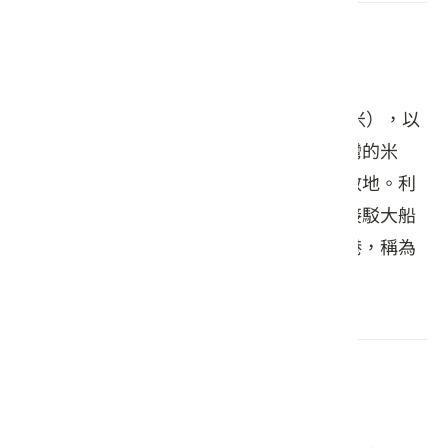
糶糴村 達達港
糶糴村（糶ㄊ一ㄠˋ，賣米；糴ㄉ一ˊ，買米），以
此命名確是有深厚內涵典故。早期是南台灣的米
倉，也是六堆客家地區米穀雜糧買賣的集散地。利
用龍頸溪的水路運輸，連接東港溪至東港接駁大船
銷往大陸唐山，因此就在糶糴村設立河口港，稱為
「達達港」，舊遺址現為水閘門。
頓物堂·茶養文創生活館