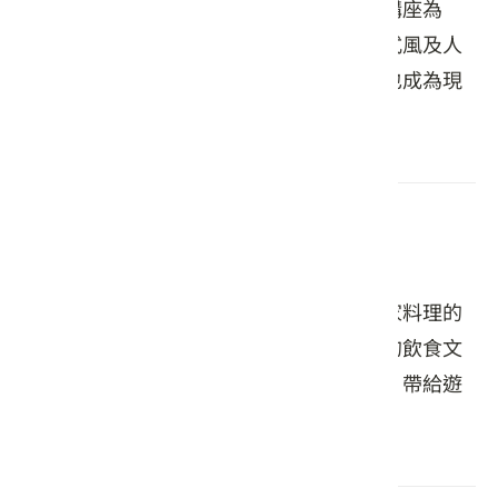
經營以茶、茶器、茶道教學，各類相關茶講座為
主，並融合在地文化營造客家、中式、日式風及人
文藝術的茶空間，讓喝茶成為一種生活，也成為現
代人養身、心靈安頓的良方。
竹夢田圓
竹夢田圓，一個讓遊客體驗傳統與創新客家料理的
好地方。這裡的客家料理秉承了竹田當地的飲食文
化，結合在地新鮮食材與傳統的烹調技藝，帶給遊
客美好的飲食體驗。