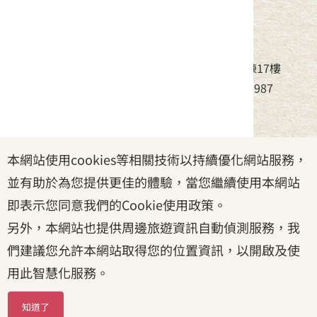
中華民國客家委員會
地址：24220新北市新莊區中平路439號北棟17樓
電話：(02)8995-6988，傳真：(02)8995-6987
服務時間：周一至周五08:30~17:30
本網站使用cookies等相關技術以持續優化網站服務，
政府網站資料開放宣告
|
資訊安全宣告
|
隱私權宣告
並有助於為您提供更佳的體驗，當您繼續使用本網站
|
客家委員會
|
客服信箱
即表示您同意我們的Cookie使用政策。
另外，本網站也提供周邊旅遊資訊自動偵測服務，我
們建議您允許本網站取得您的位置資訊，以開啟及使
用此智慧化服務。
知道了