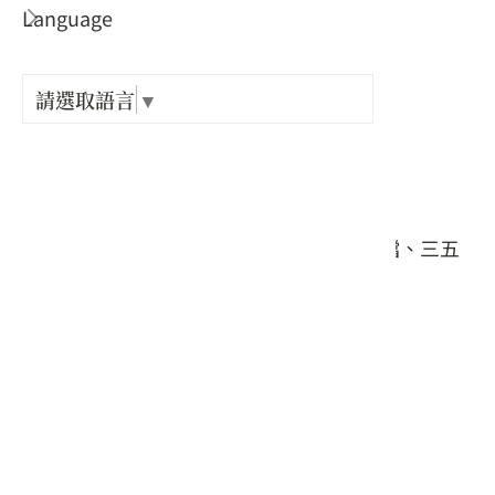
Language
出關古
旅遊天數 :
紀念戳
1日遊
請選取語言
▼
旅遊區城 :
樟之細
屏東縣
適合對象 :
GPX路
大眾、家庭親子、樂齡銀髮族、情侶夫妻檔、三五
揪好友、單車族、登山客、背包客
行程類型 :
自主旅遊攻略
交通類型 :