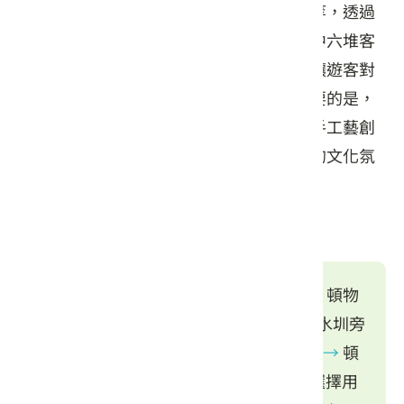
如開基伯公、庄內的開庄伯公以及廣泉宮等，透過
解說了解竹田的先民移墾歷程與乙未戰役中六堆客
家軍堅守捍衛家園的英勇故事。這些故事讓遊客對
當地歷史有更深的認識與情感共鳴。更重要的是，
在盤花製作等體驗活動中，遊客將專注於手工藝創
作，獲得片刻的心靈寧靜，沉浸於竹田鄉的文化氛
圍中，從而達到身心靈的和諧。
行程安排
竹田火車站集合
→
百年車站竹田驛園
→
頓物
堂/領取單車
→
二崙老街、開基伯公
→
水圳旁
伯公、敬字亭文化
→
廣泉宮、開庄伯公
→
頓
物放心田
→
午餐/推薦午餐，遊客自行選擇用