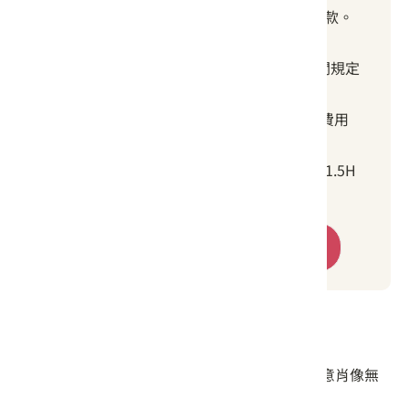
收費方式：公告錄取後，於三日內進行匯款。
費用包含：
旅平險 100 萬/10 萬 (未成年則以相關規定
金額為限)
客庄人文、地景及信仰文化導覽解說費用
自行車騎乘(含租用)
體驗活動/植物染，茶文化體驗，一共1.5H
體驗活動/盤花DIY，0.5H
立即報名
旅遊叮嚀或注意事項
本遊程偶有隨隊人員進行活動紀錄，若不同意肖像無
償使用於竹田行銷影片中，請事先告知。