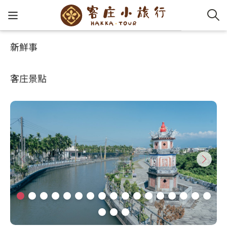
新鮮事
客庄小旅行
推薦遊程
客家新
認識客
好客夯
走訪細
桐花小
大眾運
中文
悠遊竹田好時光
客庄景點
社群講
好玩景
客庄好
小粗坑
推薦遊
影片專
English
玩客攻略
客庄智
客家特
渡南古道
達人帶
好站連
日本語
樟之細路
虛擬旅
HA-FOO
石峎古
自主制
常見問
客庄小旅行
即時影
鳴鳳古
服務中
旅遊服務
桐花花
老官道(
旅遊專