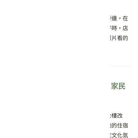
伯公麵店
伯公麵店就位在地方信仰中心---伯公廟的旁邊，在
麵店中間還有走道可以直通伯公廟，生意好時，店
家會直接向伯公廟借地落座。從牆壁上的照片看的
出來，有許多名人曾經來到店內用餐。
德旅店 (德興米廠改建，竹田第1家民
宿)
位於竹田火車站前，由過去的德興米廠辦公樓改
建，結合傳統與現代設計的民宿，提供舒適的住宿
環境。旅客可以在這裡享受當地特色的客家文化氛