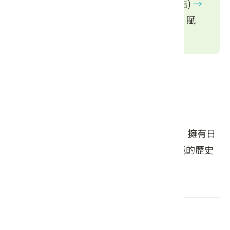
餐地點(竹夢田圓/惜緣亭米販部/伯公麵店)
→
達達港
→
頓物堂/植物染&茶文化體驗
→
賦
歸。
景點簡介及活動概述
百年車站 竹田驛園
建於1919年，是屏東線上的歷史木造車站，擁有日
式老車站及池上一郎文庫等設施，見證台鐵的歷史
與文化，為重要的鐵道園景點。
二崙老街