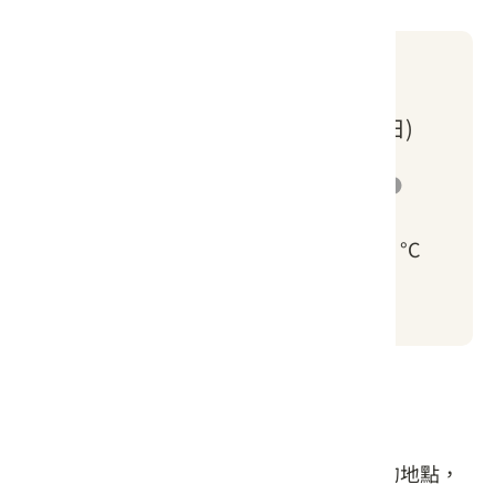
一週天氣
8/7 (五)
8/8 (六)
8/9 (日)
8/
27 ~ 35 °C
26 ~ 33 °C
26 ~ 34 °C
26 
請左右移動看更多
遊程特色
在遊程中，遊客將走訪多個具有歷史意義的地點，