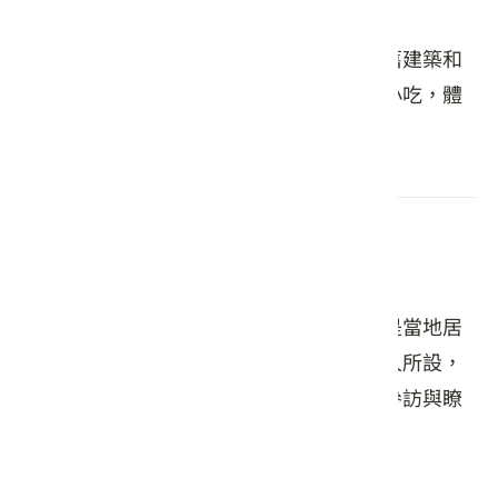
保留台灣傳統的客家風貌，街道旁可見老舊建築和
當地特色商店。遊客可在此品嘗地道客家小吃，體
驗濃濃的客家人情味。
綠水伯公 敬字亭
當地重要的文化地標。伯公廟供奉的神明是當地居
民信仰的核心，敬字亭則是為紀念古代文人所設，
見證了客家社區的歷史與文化，吸引遊客參訪與瞭
解當地傳統。