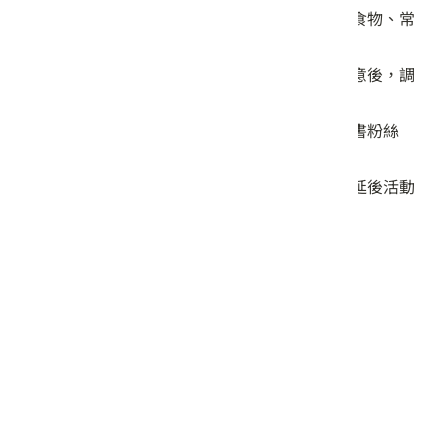
本遊程提供在地茶點，仍請旅客自備飲水、食物、常
用藥品、雨具及防蚊、防曬用品。
解說員得視當日天候，向旅客說明並取得同意後，調
整各景點先後順序。
若有本活動需注意事項，將公告於本活動臉書粉絲
頁。
遇天候或不可預測因素，主辦單位得取消或延後活動
辦理。
交通建議