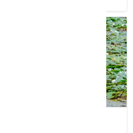
價格：800起 /人
高雄｜老派浪漫．美濃慢旅