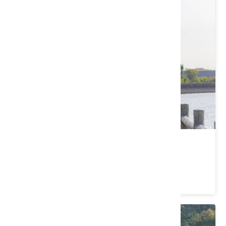
桃園｜漫步富岡鐵道小鎮
價格：990/人