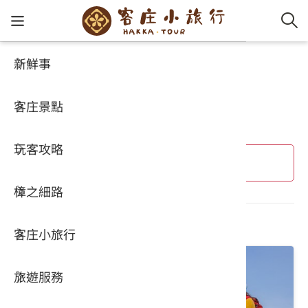
新鮮事
客庄小旅行
客家新
認識客
好客夯
走訪細
桐花小
大眾運
中文
推薦遊程
客庄景點
社群講
好玩景
客庄好
小粗坑
推薦遊
影片專
English
玩客攻略
客庄智
客家特
渡南古道
達人帶
好站連
日本語
進階搜尋
樟之細路
虛擬旅
HA-FOO
石峎古
自主制
常見問
共 10 個結果
客庄小旅行
即時影
鳴鳳古
服務中
旅遊服務
桐花花
老官道(
旅遊專