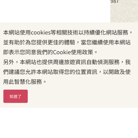
電話：(02)8995-6988，傳真：(02)8995-6987
服務時間：周一至周五08:30~17:30
本網站使用cookies等相關技術以持續優化網站服務，
政府網站資料開放宣告
|
資訊安全宣告
|
隱私權宣告
並有助於為您提供更佳的體驗，當您繼續使用本網站
|
客家委員會
|
客服信箱
即表示您同意我們的Cookie使用政策。
另外，本網站也提供周邊旅遊資訊自動偵測服務，我
們建議您允許本網站取得您的位置資訊，以開啟及使
用此智慧化服務。
知道了