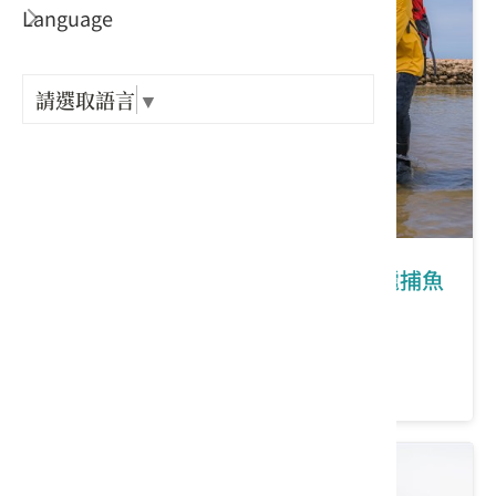
Language
出關古
紀念戳
請選取語言
▼
樟之細
GPX路
桃園｜蚵在你心底的名字：蚵間石滬捕魚
趣
價格：880/人