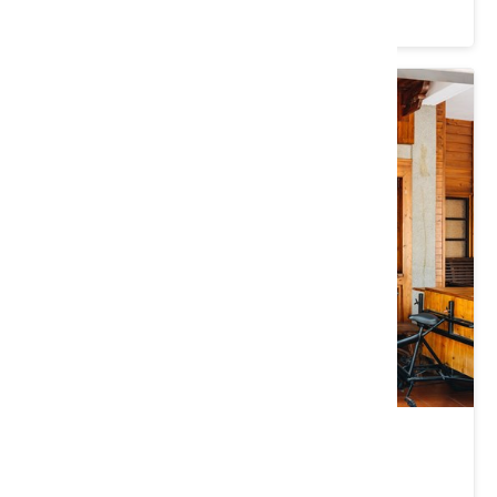
價格：1099/人
屏東｜鐵馬漫行悠遊竹田