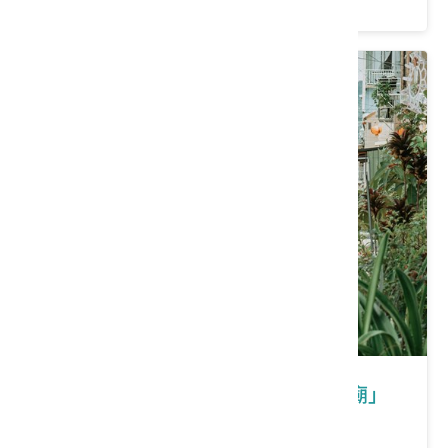
臺中｜東勢客庄小旅行-「東勢多奇廟」