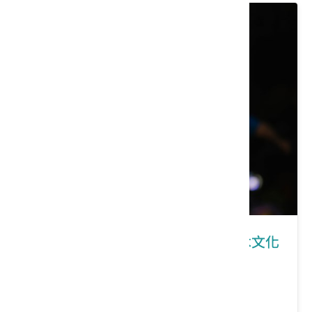
新竹｜喀嚓喀嚓～來自竹東客庄的木文化
列車
價格：1280/人