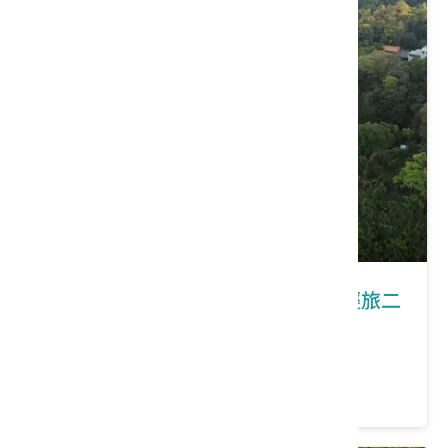
新竹｜靚靚水圳慢山行─北埔單車輕旅二
日遊
價格：2980/人