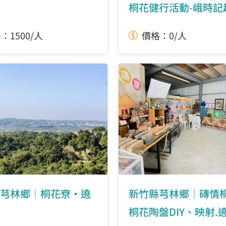
桐花健行活動-峨時記
桐行
：1500/人
價格：0/人
芎林鄉｜桐花尞・遶
新竹縣芎林鄉｜磚情桐
桐花陶盤DIY、映射.