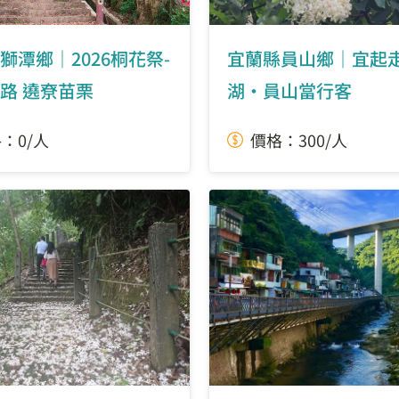
獅潭鄉｜2026桐花祭-
宜蘭縣員山鄉｜宜起
路 遶尞苗栗
湖‧員山當行客
：0/人
價格：300/人