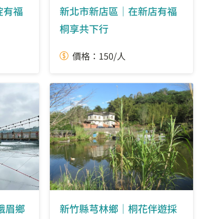
碇有福
新北市新店區｜在新店有福
桐享共下行
價格：150/人
峨眉鄉
新竹縣芎林鄉｜桐花伴遊採