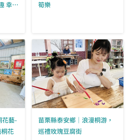
趣 幸福
筍樂
花藝-
苗栗縣泰安鄉｜浪漫桐游，
遶桐花
巡禮玫瑰豆腐街