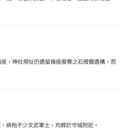
日鎮座，神社現址仍遺留幾座廢棄之石燈籠遺構，而
疾，病殆不少文武軍士，均葬於守城附近。