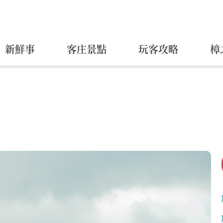
新鮮事
客庄景點
玩客攻略
樟