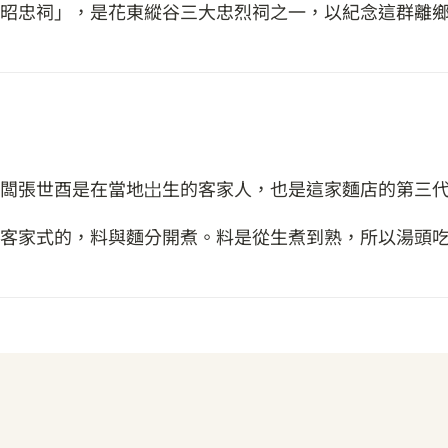
昭忠祠」，是花東縱谷三大忠烈祠之一，以紀念這群離
闆張世酉是在當地岀生的客家人，也是這家麵店的第三
客家式的，料與麵分開煮。料是從生煮到熟，所以湯頭