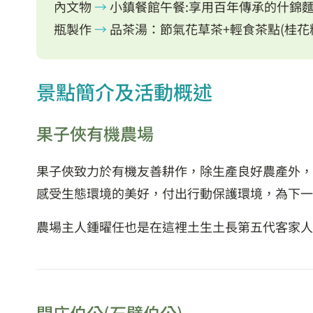
內文物
→
小鎮餐館午餐:享用百年傳承的什錦麵
瓶製作
→
品茶湯：節氣花草茶+輕食茶點(桂花
景點簡介及活動概述
果子俠有機農場
果子俠致力於有機友善耕作，除生產良好農產外，
感受生態環境的美好，付出行動保護環境，為下一
農場主人鍾曜任也是在這裡土生土長第五代客家人
開庄伯公(石壁伯公)