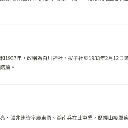
1937年，改稱為白川神社。拔子社於1933年2月12
館前。
亮、張兆連皆率廣東勇、湖南兵在此屯墾，歷經山疫厲