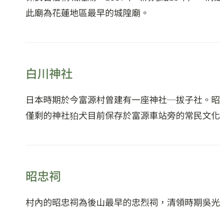
此廟為花蓮地區最早的城隍廟。
白川神社
日本時期於今富源村曾建有一座神社─拔子社。昭和
僅剩的神社狛犬目前保存於富源車站旁的常民文化
昭忠祠
村內的昭忠祠為後山最早的忠烈祠，清領時期吳光