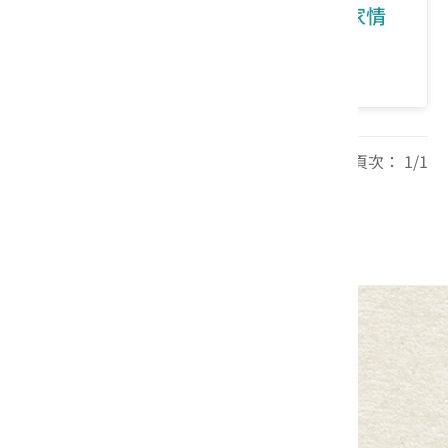
彰化縣芬園鄉｜腳下桐花林 心繫客家情
價格：0/人
每頁筆數： 20 頁次： 1/1
1
中華民國客家委員會