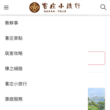
新鮮事
客庄小旅行
客家新
認識客
好客夯
走訪細
桐花小
大眾運
中文
桐花小旅行
客庄景點
社群講
好玩景
客庄好
小粗坑
推薦遊
影片專
English
玩客攻略
客庄智
客家特
渡南古道
達人帶
好站連
日本語
進階搜尋
樟之細路
虛擬旅
HA-FOO
石峎古
自主制
常見問
共 19 個結果
客庄小旅行
即時影
鳴鳳古
服務中
旅遊服務
桐花花
老官道(
旅遊專