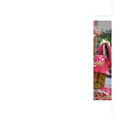
價格：600/人
新竹縣芎林鄉｜桐花下的梅好滋味