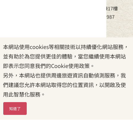
地址：24220新北市新莊區中平路439號北棟17樓
電話：(02)8995-6988，傳真：(02)8995-6987
服務時間：周一至周五08:30~17:30
本網站使用cookies等相關技術以持續優化網站服務，
政府網站資料開放宣告
|
資訊安全宣告
|
隱私權宣告
並有助於為您提供更佳的體驗，當您繼續使用本網站
|
客家委員會
|
客服信箱
即表示您同意我們的Cookie使用政策。
另外，本網站也提供周邊旅遊資訊自動偵測服務，我
們建議您允許本網站取得您的位置資訊，以開啟及使
用此智慧化服務。
知道了