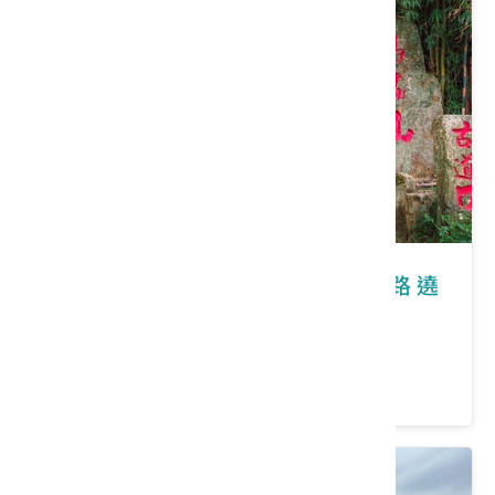
苗栗縣獅潭鄉｜2026桐花祭-桐香細路 遶
尞苗栗
價格：0/人