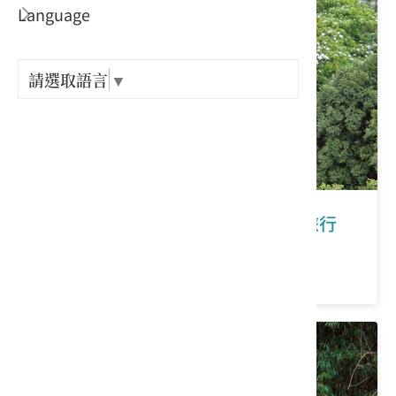
Language
出關古
紀念戳
請選取語言
▼
樟之細
GPX路
苗栗縣大湖鄉｜大湖薑麻園客庄小旅行
價格：300/人