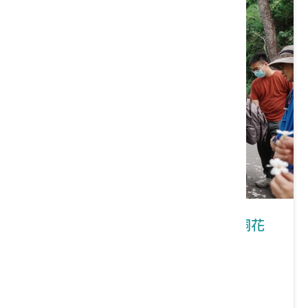
南投縣國姓鄉｜2026桐花祭「客庄桐花
山林故事行」
價格：0/人