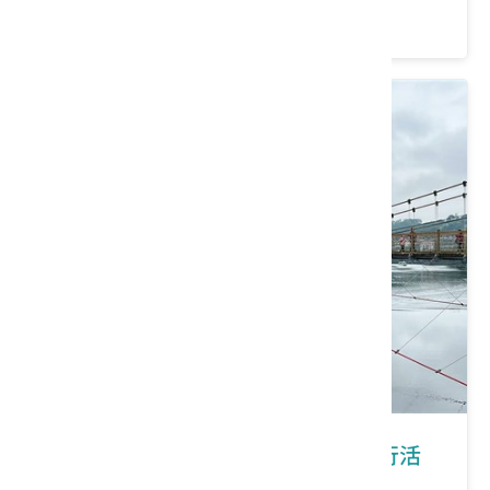
價格：600/人
新竹縣峨眉鄉｜2026峨眉鄉桐花健行活