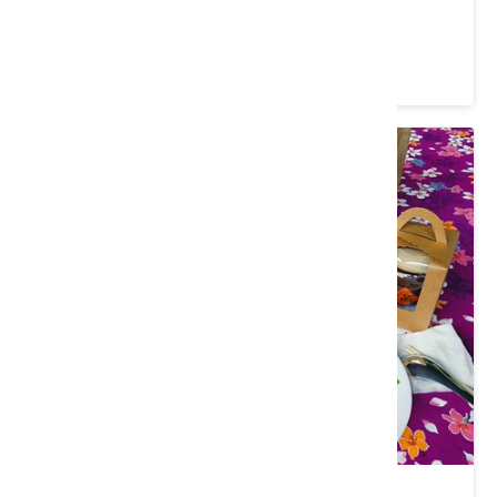
動-峨時記趣 幸福桐行
價格：0/人