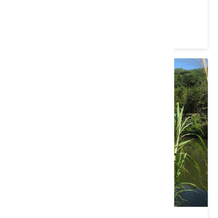
新竹縣芎林鄉｜拜訪桐花樹王
價格：600/人