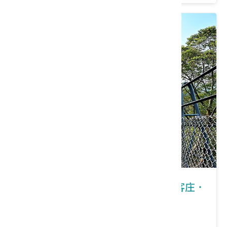
南投縣南投市｜2026桐花祭－走進客庄．
八卦山桐花健行