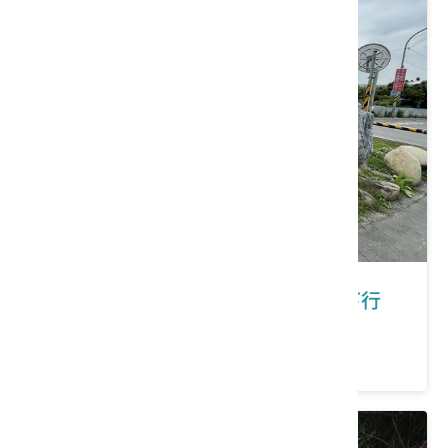
新北市鶯歌區｜在鶯歌有福桐享共下行
價格：300/人