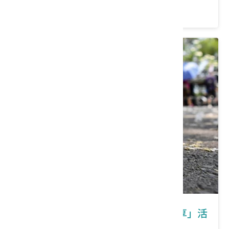
價格：500/人
彰化縣員林市｜「花舞員林 幸福桐享」活