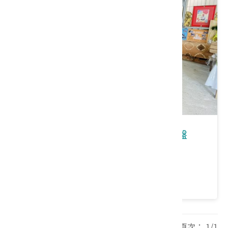
新竹縣芎林鄉｜磚情桐花藝-桐花陶盤
DIY、映射.遶桐花
價格：550/人
每頁筆數： 20 頁次： 1/1