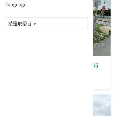
Language
出關古
紀念戳
請選取語言
▼
樟之細
GPX路
新北市鶯歌區｜在鶯歌有福桐享共下行
價格：300/人