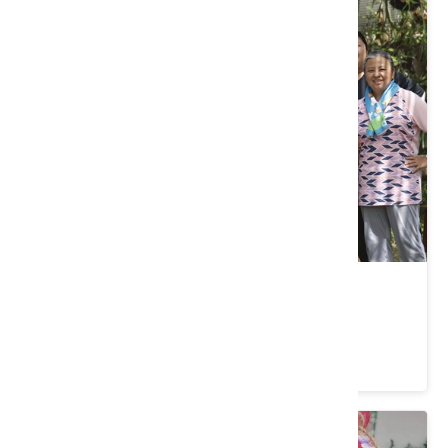
新竹縣芎林鄉｜森林療癒舞桐花
價格：700/人