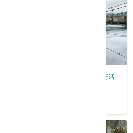
新竹縣峨眉鄉｜2026峨眉鄉桐花健行活
動-峨時記趣 幸福桐行
價格：0/人