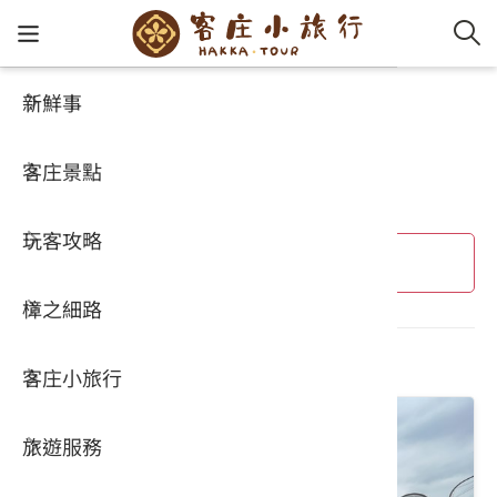
新鮮事
客庄小旅行
客家新
認識客
好客夯
走訪細
桐花小
大眾運
中文
桐花小旅行
客庄景點
社群講
好玩景
客庄好
小粗坑
推薦遊
影片專
English
玩客攻略
客庄智
客家特
渡南古道
達人帶
好站連
日本語
進階搜尋
樟之細路
虛擬旅
HA-FOO
石峎古
自主制
常見問
共 6 個結果
客庄小旅行
即時影
鳴鳳古
服務中
旅遊服務
桐花花
老官道(
旅遊專