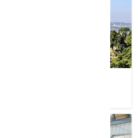
新竹縣芎林鄉｜桐花尞・遶山聊
價格：500/人