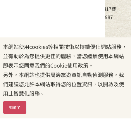
地址：24220新北市新莊區中平路439號北棟17樓
電話：(02)8995-6988，傳真：(02)8995-6987
服務時間：周一至周五08:30~17:30
本網站使用cookies等相關技術以持續優化網站服務，
政府網站資料開放宣告
|
資訊安全宣告
|
隱私權宣告
並有助於為您提供更佳的體驗，當您繼續使用本網站
|
客家委員會
|
客服信箱
即表示您同意我們的Cookie使用政策。
另外，本網站也提供周邊旅遊資訊自動偵測服務，我
們建議您允許本網站取得您的位置資訊，以開啟及使
用此智慧化服務。
知道了