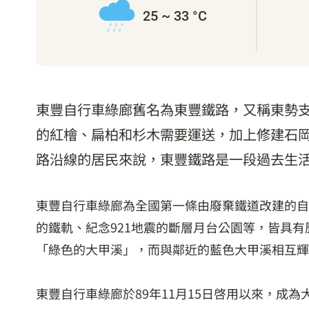
25 ~ 33 °C
東豐自行車綠廊舊名為東豐鐵路，又稱東勢支
的紅檜、扁柏和杉木需要運送，加上修建石
路沿線的居民來說，東豐鐵路是一段過去生
東豐自行車綠廊為全國第一條由廢棄鐵道改建的自
的鐵軌、紀念921地震的斷層月台公園等，皆具
「綠色的大甲溪」，而與鄰近的藍色大甲溪相互輝
東豐自行車綠廊於89年11月15日啓用以來，