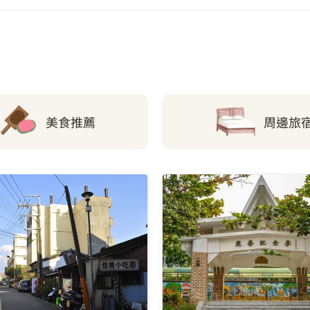
1.9 公里
陽明大樓
1.99 公里
消防公園
后里運動公園
美食推薦
周邊旅
圓環西中山路口
新泰安火車站
台灣美光
豐原區公所