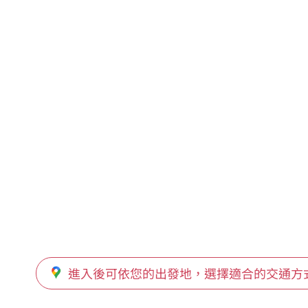
石岡水壩
萬仙萬華街口
社寮角
盤安橋
下盤安橋
羅厝
進入後可依您的出發地，選擇適合的交通方
新豐冷凍