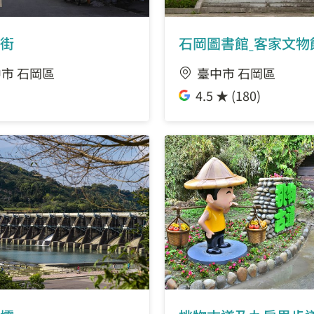
豐原地政事務所
街
石岡圖書館ˍ客家文物
富春國小
市 石岡區
臺中市 石岡區
豐原高商
4.5 ★ (180)
社皮公園
潭子聯合辦公大樓
麗寶樂園
臺中加工出口區