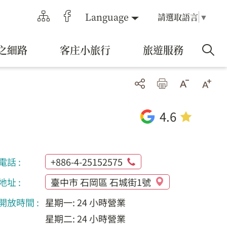
Language
請選取語言
▼
之細路
客庄小旅行
旅遊服務
4.6
電話 :
+886-4-25152575
地址 :
臺中市 石岡區 石城街1號
開放時間 :
星期一: 24 小時營業
星期二: 24 小時營業