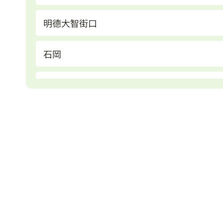
明德大智街口
石岡
石岡國小
金星橋
九房厝
岡尾
情人木橋