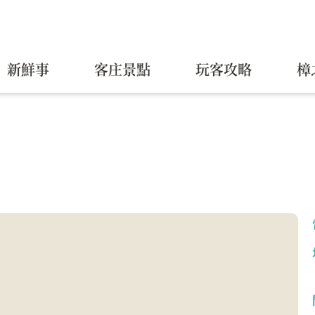
新鮮事
客庄景點
玩客攻略
樟