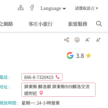
Language
請選取語言
▼
之細路
客庄小旅行
旅遊服務
3.8
電話 :
886-8-7320415
屏東縣 麟洛鄉 屏東縣909麟洛交流
地址 :
道附近
開放時間 :
星期一: 24 小時營業