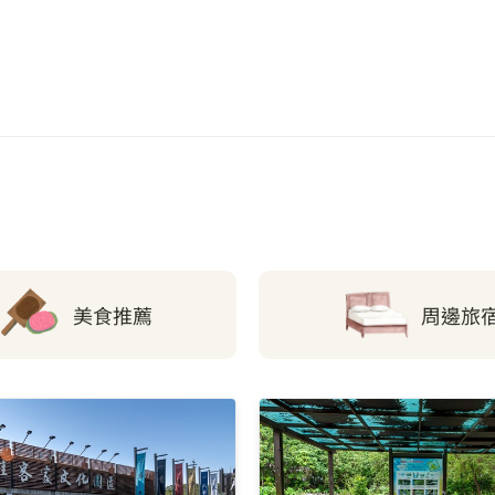
屏東火車站(站前廣場1
青創聚落站
慈鳳宮站(唐榮國小)
縣政府站
美食推薦
周邊旅
棒球場站
屏東高中站
勞工育樂中心站