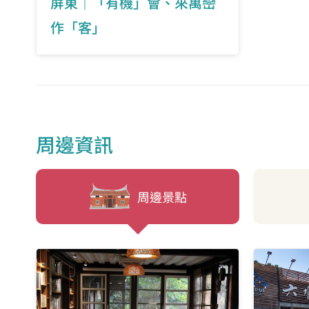
屏東｜「有機」會、來萬巒
作「客」
周邊資訊
周邊景點