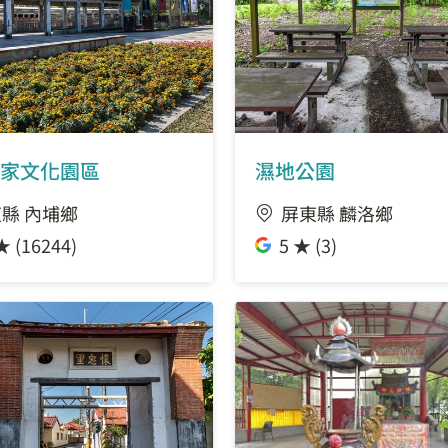
將軍之屋站
崇大新城站
崇蘭環保公園站
家文化園區
濕地公園
縣 內埔鄉
屏東縣 麟洛鄉
藝術館站
★ (16244)
5 ★ (3)
東山河站