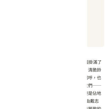
良好
日出時間
日落時間
05:04
19:01
苗48線道路旁有一座紅磚房，戶外的小花園掛滿了
五顏六色的許願風鈴，每當山風翩然拜訪，清脆鈴
聲叮叮噹噹，此起彼落，彷彿在跟山風打招呼，也
似乎是在歡迎每位到訪「彙古陶邑」的朋友們──
是的，這充滿浪漫巧思、幸福樂章的地方便是佔地
廣達2000餘坪的「彙古陶邑」。 彙古陶邑由戴志
庭、陳奕孜夫妻兩人共創，由於陳老師曾是鶯歌的