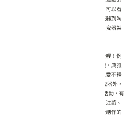
陶瓷彩繪畫師，因此在彙古的展示空間裡，可以看
到諸多典雅的青花瓷器，從早期手繪青花瓷器到陶
藝創作，彙古陶邑是國內少數同時擁有陶、瓷器製
造力的窯場。
而其深具現代感的陶藝創作相當受大眾喜愛喔！例
如桐花季的系列商品，不論是茶具還是掛鐘，典雅
簡潔的設計讓桐花動人之美躍然其上，教人愛不釋
手呢！ 除了展出各式具有十足創意的陶、瓷器外，
園區並開放窯場觀摩以及規劃多種DIY教學活動，有
彩繪風鈴、餐具、茶具、花器等與手拉胚、注漿、
捏陶等課程，豐富有趣，要讓遊客盡情享受創作的
樂趣，徜徉在知性的陶藝天地裡。