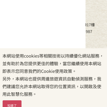
中華民國客家委員會
地址：24220新北市新莊區中平路439號北棟17樓
電話：(02)8995-6988，傳真：(02)8995-6987
服務時間：周一至周五08:30~17:30
本網站使用cookies等相關技術以持續優化網站服務，
政府網站資料開放宣告
|
資訊安全宣告
|
隱私權宣告
並有助於為您提供更佳的體驗，當您繼續使用本網站
|
客家委員會
|
客服信箱
即表示您同意我們的Cookie使用政策。
另外，本網站也提供周邊旅遊資訊自動偵測服務，我
們建議您允許本網站取得您的位置資訊，以開啟及使
用此智慧化服務。
知道了