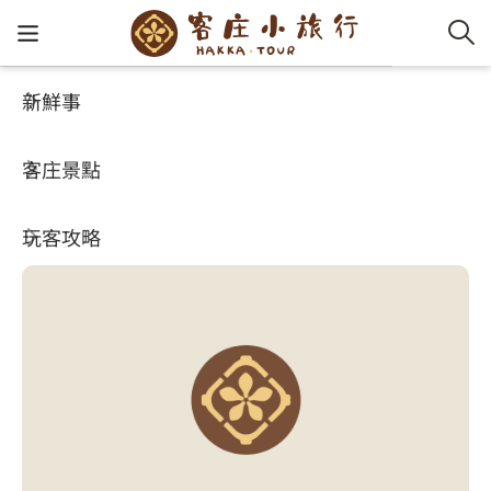
新鮮事
客庄景點
好玩景點
客家新
認識客
好客夯
走訪細
桐花小
大眾運
中文
彙古陶邑
客庄景點
社群講
好玩景
客庄好
小粗坑
推薦遊
影片專
English
4.4
玩客攻略
客庄智
客家特
渡南古道
達人帶
好站連
日本語
樟之細路
虛擬旅
HA-FOO
石峎古
自主制
常見問
客庄小旅行
即時影
鳴鳳古
服務中
旅遊服務
桐花花
老官道(
旅遊專