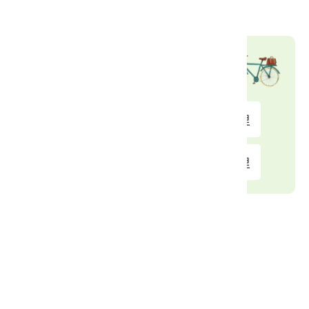
交通資訊
自行車租借站
孟春兒童遊樂場
8.91 公里
日南火車站
9.13 公里