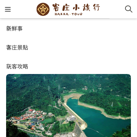
新鮮事
客庄景點
好玩景點
客家新
認識客
好客夯
走訪細
桐花小
大眾運
中文
明潭水庫
客庄景點
社群講
好玩景
客庄好
小粗坑
推薦遊
影片專
English
4.2
玩客攻略
客庄智
客家特
渡南古道
達人帶
好站連
日本語
樟之細路
虛擬旅
HA-FOO
石峎古
自主制
常見問
客庄小旅行
即時影
鳴鳳古
服務中
旅遊服務
桐花花
老官道(
旅遊專