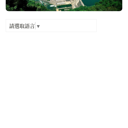
Language
出關古
紀念戳
請選取語言
▼
電話 :
+886-492-776605
樟之細
地址 :
南投縣 水里鄉 明潭水庫
GPX路
開放時間 :
星期一: 24 小時營業
星期二: 24 小時營業
星期三: 24 小時營業
星期四: 24 小時營業
星期五: 24 小時營業
星期六: 24 小時營業