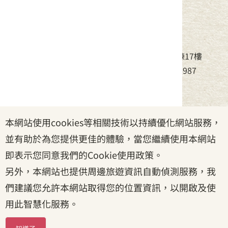
中華民國客家委員會
地址：24220新北市新莊區中平路439號北棟17樓
電話：(02)8995-6988，傳真：(02)8995-6987
服務時間：周一至周五08:30~17:30
本網站使用cookies等相關技術以持續優化網站服務，
政府網站資料開放宣告
|
資訊安全宣告
|
隱私權宣告
並有助於為您提供更佳的體驗，當您繼續使用本網站
|
客家委員會
|
客服信箱
即表示您同意我們的Cookie使用政策。
另外，本網站也提供周邊旅遊資訊自動偵測服務，我
們建議您允許本網站取得您的位置資訊，以開啟及使
用此智慧化服務。