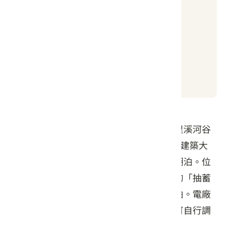
普通
日出時間
日落時間
05:04
19:00
明潭水庫位於水里鄉與魚池鄉交界處的水里溪河谷
中，131線公路旁，為利用水里溪河谷地形建築大
壩，用以儲蓄日月潭發電後之尾水的人工湖泊。位
於車埕村的明潭、明湖水庫是具環保概念的「抽蓄
發電廠」，是為了水力發電而建的人工湖泊。電廠
利用落差做抽蓄發電，這種發電方式不僅可自行調
整尖、離峰時間的供電量，也無污染。