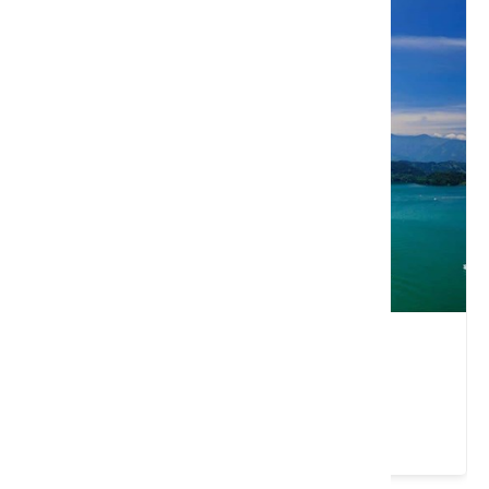
明潭電廠
南投縣 水里鄉
4.4 ★ (114)