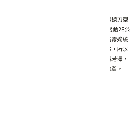
明潭水庫下池壩是混泥土重力壩，水庫呈灣鐮刀型
水域，儲水量1200萬立方公尺，每日水位變動28公
尺，形成奇特的湖泊潮汐現象，晨曦時，雲霧嬝繞
別有一番出塵脫俗的情境。湖面在公路下方，所以
不論由公路上向下眺望湖景，或到湖濱一親芳澤，
都能深深感受到這裡山清水明幽靜的閒逸氣質。
交通資訊