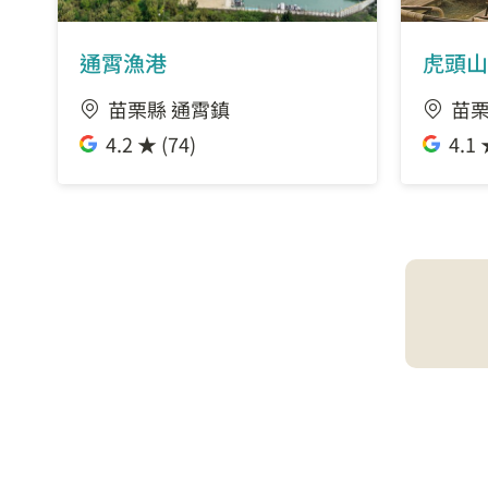
通霄漁港
虎頭山
苗栗縣 通霄鎮
苗栗
4.2 ★ (74)
4.1 