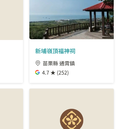
新埔嶺頂福神祠
苗栗縣 通霄鎮
4.7 ★ (252)