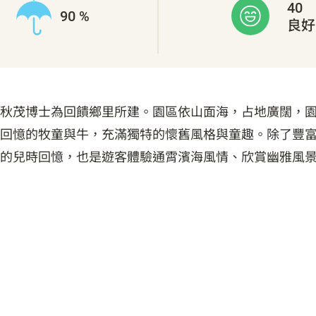
40
90 %
良好
秋茂博士為回饋鄉里所建。園區依山面海，占地廣闊，
回憶的牧童與牛，充滿獨特的懷舊風格與童趣。除了豐
的兒時回憶，也是遊客體驗通霄濱海風情、欣賞幽雅風