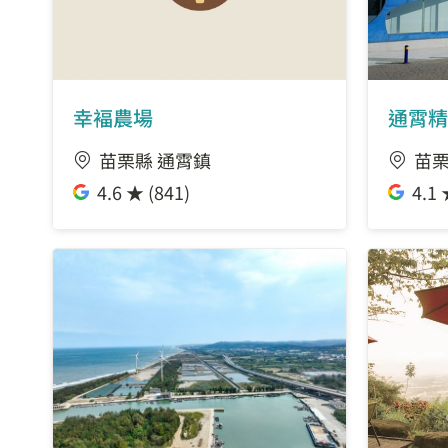
幸褔農場
通霄精
苗栗縣 通霄鎮
苗栗
4.6 ★ (841)
4.1 