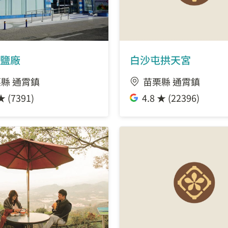
鹽廠
白沙屯拱天宮
縣 通霄鎮
苗栗縣 通霄鎮
★ (7391)
4.8 ★ (22396)