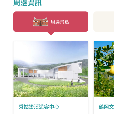
周邊資訊
周邊景點
秀姑巒溪遊客中心
鶴岡文