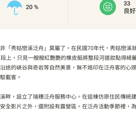
33
20 %
良好
非「秀姑巒溪泛舟」莫屬了。在民國70年代，秀姑巒溪
河段上，只見一艘艘紅艷艷的橡皮艇將整段河道妝點得綺麗
沿途的峽谷與奇岩等自然美景，無不烙印在泛舟客的心
駁載客。
溪畔，設立了瑞穗泛舟服務中心。在這棟仿原住民傳統
安全影片之外，還附設有露營區。在泛舟活動季節裡，