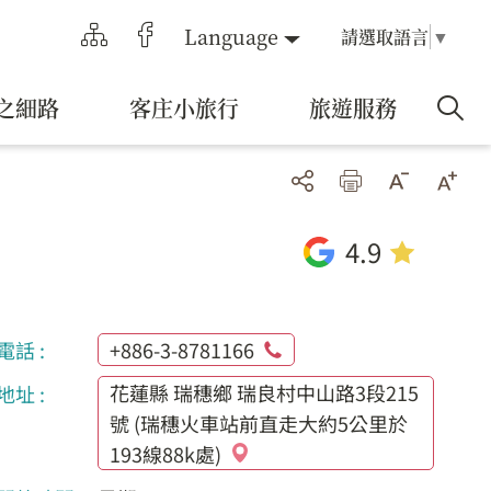
Language
請選取語言
▼
之細路
客庄小旅行
旅遊服務
4.9
電話 :
+886-3-8781166
花蓮縣 瑞穗鄉 瑞良村中山路3段215
地址 :
號 (瑞穗火車站前直走大約5公里於
193線88k處)