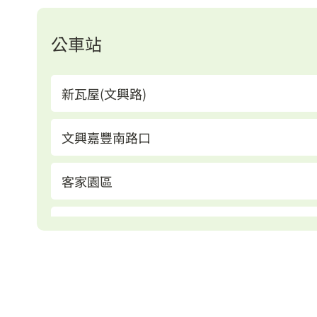
公車站
新瓦屋(文興路)
文興嘉豐南路口
客家園區
新瓦屋站
文興嘉興路口
嘉豐郵局站