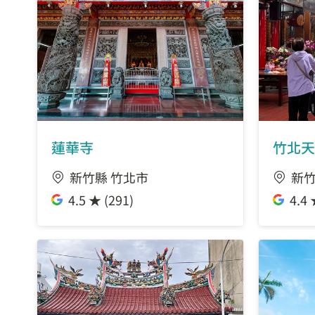
東興國小
喜來登站
哈洛德(文興路)
蓮華寺
竹北天
哈洛德(嘉豐十一路)
新竹縣 竹北市
新竹
縣體育館
4.5 ★ (291)
4.4 
水圳公園
勝利二路站