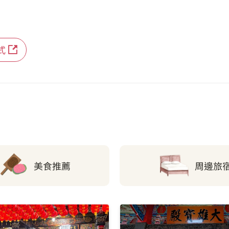
0.73 公里
靜心湖
式
0.76 公里
金山寺
0.86 公里
交通大學(逐風廣場)
0.93 公里
同業公會
0.95 公里
科技生活館
美食推薦
周邊旅
0.96 公里
綠光公園
1 公里
十八尖山(新竹高商)