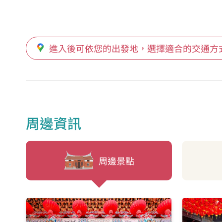
特殊教育學校
進入後可依您的出發地，選擇適合的交通方
文興嘉豐南路口站
喜來登飯店
交叉口
周邊資訊
喜來登飯店站
周邊景點
喜來登
十興