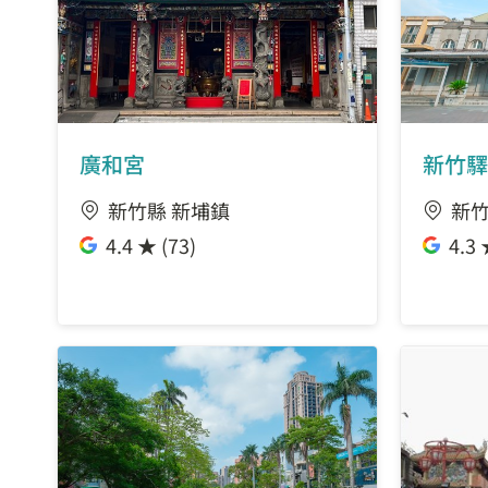
伍福宮
廣聖宮
六家派出所站
廣和宮
新竹驛
新竹縣 新埔鎮
新竹
上泉州厝
4.4 ★ (73)
4.3 
上十興
莊敬五路
十興國小站