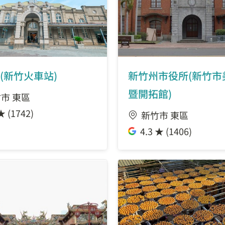
1.14 公里
研發四路公園
1.17 公里
園二園三廣場
1.22 公里
新竹三民公園
(新竹火車站)
新竹州市役所(新竹市
暨開拓館)
市 東區
1.23 公里
新竹動物園
★ (1742)
新竹市 東區
4.3 ★ (1406)
1.24 公里
新竹公園(公園路)
1.29 公里
國賓大飯店
1.37 公里
聯園