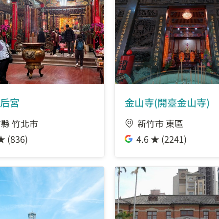
1.01 公里
交通大學(研三舍)
1.05 公里
北新竹火車站(新竹高工
1.05 公里
力行一路力行六路口
后宮
金山寺(開臺金山寺)
1.05 公里
矽導研發中心停車場
縣 竹北市
新竹市 東區
1.06 公里
交通大學-新安路
★ (836)
4.6 ★ (2241)
1.07 公里
研發二路停車場
1.12 公里
篤行會館