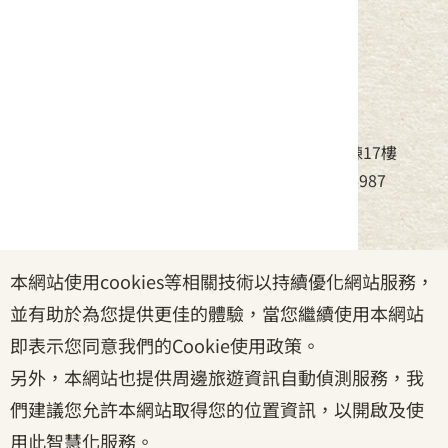
中華民國客家委員會
地址：24220新北市新莊區中平路439號北棟17樓
電話：(02)8995-6988，傳真：(02)8995-6987
服務時間：周一至周五08:30~17:30
本網站使用cookies等相關技術以持續優化網站服務，
政府網站資料開放宣告
|
資訊安全宣告
|
隱私權宣告
並有助於為您提供更佳的體驗，當您繼續使用本網站
|
客家委員會
|
客服信箱
即表示您同意我們的Cookie使用政策。
另外，本網站也提供周邊旅遊資訊自動偵測服務，我
們建議您允許本網站取得您的位置資訊，以開啟及使
用此智慧化服務。