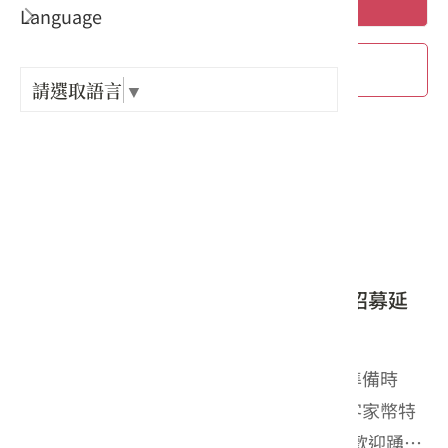
搜尋
Language
出關古
進階搜尋
紀念戳
請選取語言
▼
樟之細
379 個結果
GPX路
2026-06-01
新聞
好評再加開！「客家幣2.0合作店家」招募延
長！
為落實客語學習環境，提供更多店家充裕準備時
間，擴大客語友善店家服務量能，特延長客家幣特
約店家招募申請期限至115年8月31日止，歡迎踴躍