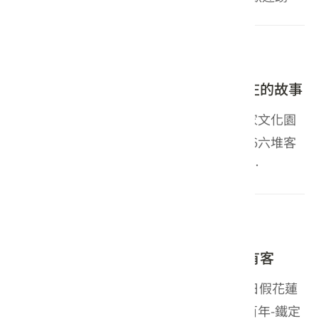
加入。 有意願的店家/攤位，符合以下三要件，即可
至報名網站申請： 一、具稅籍或具營業事實之自然
2026-05-17
活動
人。 二、...
博物館日慢慢仔行 到六堆園區認識客庄的故事
客家委員會客家文化發展中心所屬六堆客家文化園
區響應國際博物館日於今(17)日舉辦「2026六堆客
家文化園區 博物館日慢慢仔行( bogˋ vud
gonˋngidˋman man eˊhangˇ)」，今年博物館日
主題：博物館連結歧異的世界：...
2026-05-16
活動
花東鐵路通車百年 後山鐵道記憶鐵定有客
客家委員會客家文化發展中心於今（16）日假花蓮
縣玉里鎮璞石藝術館辦理「花東鐵路通車百年-鐵定