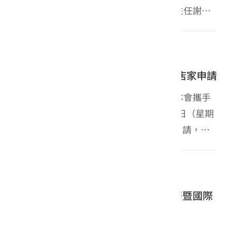
有客特展」開展活動，由客委會客發中心主任謝勝
信與來自各界貴賓以象徵蒸汽火車頭與「黃皮仔」
光華號意象宣示正式開展，呈現客家人到花東百年
2026-05-15
新聞
的生活記憶，後續...
「客家幣2.0特約店家嚴選計畫」特約店家申請
為鼓勵全國店家或攤位使用客語服務，與本會攜手
建構客語友善環境，即日起至115年5月31日（星期
日）23:59止開放「客家幣2.0」特約店家申請，期
共同打造講客生活圈，達成推廣語言傳承及提升在
地經濟。 請於申請期間內填具申請表、授權書及上
2026-05-08
活動
傳相...
從舌尖美味到生命記憶 客發中心館慶暨國際
博物館日推三大亮點