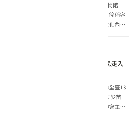
為響應臺灣客家文化館館慶暨「518國際博物館
日」，客家委員會客家文化發展中心（以下簡稱客
發中心）特別策劃系列活動，將博物館的文化內涵
延伸至日常生活。透過「旅客食光便當」跨界聯
名、館慶14週年「記憶徵件」，以及「博物館特派
2026-04-25
桐花快訊
員」公民參與體驗營三...
「2026桐花祭」全臺接力登場 邀全民走入
客庄賞春日美景
浪漫雪白桐花全臺綻放中！客家委員會串聯全臺13
縣市辦理「2026桐花祭」系列活動，本週末於苗
栗、宜蘭、基隆及彰化等地接力登場。客委會主任
委員古秀妃今（25）日前往苗栗縣獅潭鄉出席「桐
香細路 遶尞苗栗」活動，邀請民眾走入客庄，展開
2026-04-19
桐花快訊