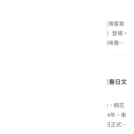
一場結合山林...
臺灣客家文化館桐花饗宴好味
客家委員會客家文化發展中心今年首度於臺灣客家
文化館推出「桐花宴」，將於4月19日（日）登場。
活動以「時空尋味」為主題，邀請民眾透過味覺走
進百年前客家庄的生活樣貌。尚未開放報名前即引
發熱烈關注，詢問度持續攀升，限量200席更在開賣
2026-04-18
桐花快訊
短短3秒內全...
2026桐花祭登場 跨縣市串聯打造客庄春日文
化風景
春意漸濃，油桐花已在全台山林間陸續綻放，桐花
祭活動客家委員會2002年開辦，已邁入第24年，串
聯全台13縣市，「2026桐花祭」今（18）日正式揭
開序幕！在新北、桃園、新竹、雲林、嘉義及台南