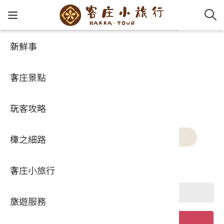
新鮮事
新鮮事
客家新
認識客
好客夯
走訪細
桐花小
大眾運
中文
客家新鮮事
客庄景點
社群講
好玩景
客庄好
小粗坑
推薦遊
影片專
English
玩客攻略
客庄智
客家特
渡南古道
達人帶
好站連
日本語
新聞
活動
桐花快訊
2026台灣美食展
樟之細路
虛擬旅
HA-FOO
石峎古
自主制
常見問
客庄小旅行
即時影
鳴鳳古
服務中
關鍵字
旅遊服務
桐花花
老官道(
旅遊專