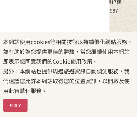
地址：24220新北市新莊區中平路439號北棟17樓
電話：(02)8995-6988，傳真：(02)8995-6987
服務時間：周一至周五08:30~17:30
本網站使用cookies等相關技術以持續優化網站服務，
政府網站資料開放宣告
|
資訊安全宣告
|
隱私權宣告
並有助於為您提供更佳的體驗，當您繼續使用本網站
|
客家委員會
|
客服信箱
即表示您同意我們的Cookie使用政策。
另外，本網站也提供周邊旅遊資訊自動偵測服務，我
們建議您允許本網站取得您的位置資訊，以開啟及使
用此智慧化服務。
知道了