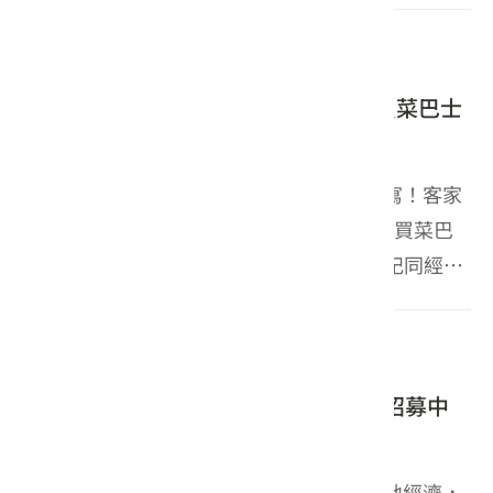
等地開跑，客家委員會主任委員古秀妃前往雲林古
2026-04-15
活動
坑及嘉...
【客華雙語】客庄市場好好玩！ 「買菜巴士
Go」帶你深度體驗在地風土
【客語版】 當代傳統市場个定義當在該改寫！客家
委員會今晡（9）日舉行「客庄市場當好搞 買菜巴
士Go」啟動記者會，客委會主任委員古秀妃同經濟
部商業發展署副署長陳秘順、環境部資源循環署副
署長劉怡焜，共下著等當有特色个客家市場逛遶裝
2026-04-15
新聞
備，宣布串連全...
【客華雙語】「客家幣2.0特約店家」招募中
打造全台「客語復振基地」
【客語版】 為著推廣客語生活化並帶動在地經濟，