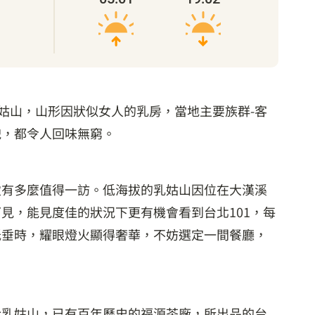
姑山，山形因狀似女人的乳房，當地主要族群-客
貌，都令人回味無窮。
致有多麼值得一訪。低海拔的乳姑山因位在大漢溪
見，能見度佳的狀況下更有機會看到台北101，每
低垂時，耀眼燈火顯得奢華，不妨選定一間餐廳，
於乳姑山，已有百年歷史的福源茶廠，所出品的台