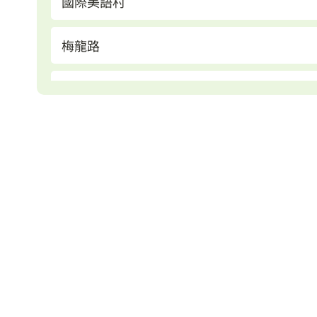
國際美語村
梅龍路
龍潭科學園區一
梅花莊
八德集會所
春源
慈惠宮