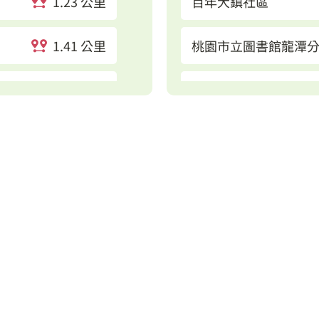
1.23 公里
百年大鎮社區
1.41 公里
桃園市立圖書館龍潭
1.41 公里
山仔頂公園
1.55 公里
龍潭運動公園(北龍路)
1.87 公里
中正光明路口
1.91 公里
龍潭行政園區
1.95 公里
瑞塘公有停車場
中豐坤慶路口