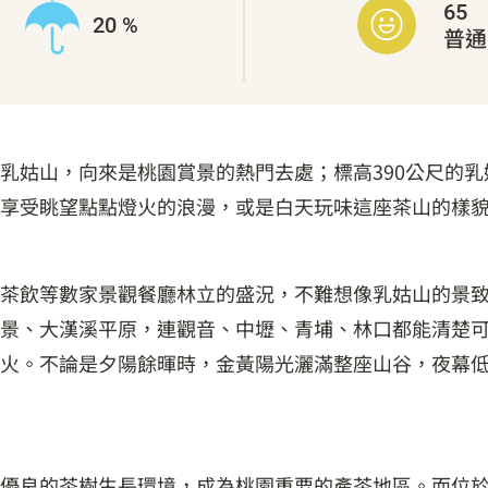
65
20 %
普通
乳姑山，向來是桃園賞景的熱門去處；標高390公尺的乳
享受眺望點點燈火的浪漫，或是白天玩味這座茶山的樣
茶飲等數家景觀餐廳林立的盛況，不難想像乳姑山的景
景、大漢溪平原，連觀音、中壢、青埔、林口都能清楚可
火。不論是夕陽餘暉時，金黃陽光灑滿整座山谷，夜幕
優良的茶樹生長環境，成為桃園重要的產茶地區。而位