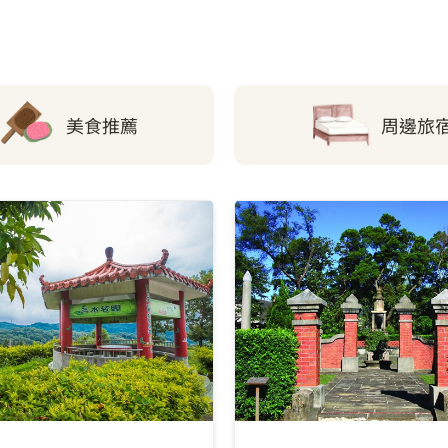
中山親水公園
楊梅火車站(前站)
美食推薦
周邊旅
中科院一號門
桃園市立圖書館東勢
中科院石園一村
中科院石園二村
中科院五號門