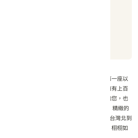
良好
日出時間
日落時間
05:02
19:00
位於桃園龍潭的小人國主題樂園，是亞洲第一座以
迷你微縮建築模型為主題的遊樂園。園內擁有上百
座的世界知名景觀建築，讓想要周遊列國的您，也
能輕輕鬆鬆當個環遊世界的SUPER行腳者！精緻的
迷你建築，以完美比例1／25細膩打造，從台灣北到
台灣南、中國、亞洲、歐洲及美洲等各國，栩栩如
生彷彿身歷其境！