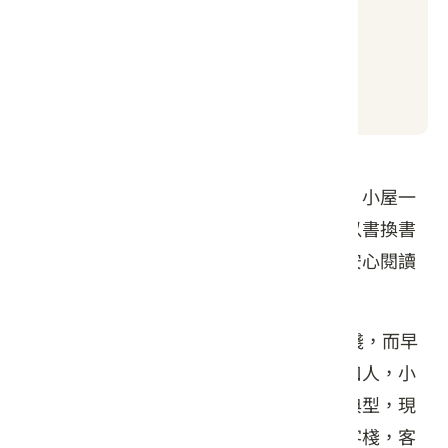
05:03
18:59
盧文鈞承租百年老店，盡量保持老屋原貌，小屋一
部分當作書店，兩側架上擺滿了書，透過以書換書
的方式交流，提供旅人一處既可休憩又能安心閱讀
的無壓力空間。
石店子69有機書店的小閣樓現變身背包客棧，而早
年因為生育的多，一幢屋子總要住上十幾口人，小
閣樓便是早期客家人有效利用空間的最佳典型，現
在這個小閣樓功能不變，成了旅人留宿的客棧，客