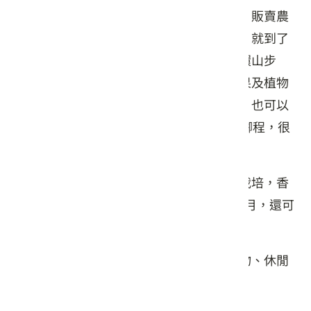
坡道路前行，首先抵達的是農場展示中心，販賣農
場生產的有機蔬菜。再沿著小徑蜿蜒而上，就到了
以客家美食為主的餐廳。餐廳左側有一條環山步
道，兩旁綠樹夾道、花木扶疏，不少的蔬果及植物
值得您細心品味，除了沿途的花卉欣賞外，也可以
參觀育苗中心。環繞步道一周大約50分鐘腳程，很
適合都市遊客。
巨埔農場主要營業內容有客家美食、草花栽培，香
草植物，有機蔬菜，休閒品茗等，每年4-5月，還可
觀察螢火蟲生態。
特產介紹：新埔美食、草花栽培、香草植物、休閒
品茗、有機蔬菜。