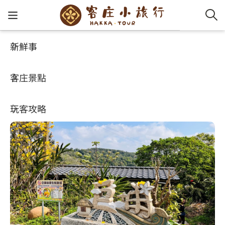
新鮮事
客庄景點
好玩景點
客家新
認識客
好客夯
走訪細
桐花小
大眾運
中文
巨埔農場
客庄景點
社群講
好玩景
客庄好
小粗坑
推薦遊
影片專
English
3.9
玩客攻略
客庄智
客家特
渡南古道
達人帶
好站連
日本語
樟之細路
虛擬旅
HA-FOO
石峎古
自主制
常見問
客庄小旅行
即時影
鳴鳳古
服務中
旅遊服務
桐花花
老官道(
旅遊專