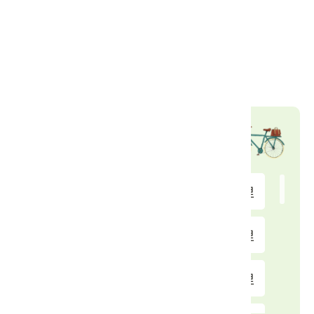
服務設施
販賣部
交通資訊
自行車租借站
楊梅國中
7.23 公里
中山親水公園
7.86 公里
楊明國中
8.15 公里