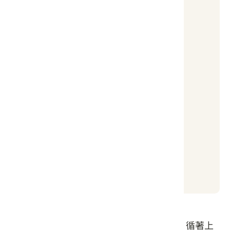
降雨機率
50 %
環境空氣品質指數AQI
55
普通
日出時間
日落時間
05:02
19:01
位於新埔鎮巨埔里宵裡溪南岸龍新公路旁，循著上