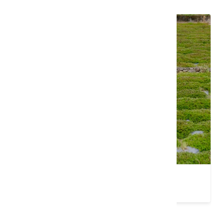
山仔頂公園
9.62 公里
龍潭運動公園(北龍路)
9.71 公里
埔心停車場
9.83 公里
新竹｜來關西，體驗一日古道生活