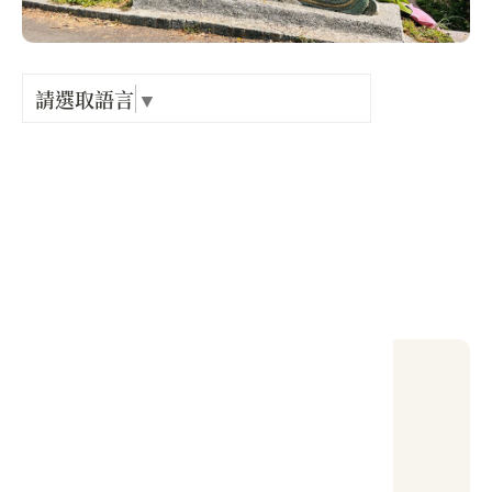
Language
出關古
紀念戳
請選取語言
▼
電話 :
+886-3-5899612
樟之細
地址 :
新竹縣 新埔鎮 新龍路752巷2號
GPX路
#休閒農漁牧
當地天氣
26 ~ 34 °C