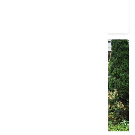
動-峨時記趣 幸福桐行
價格：0/人