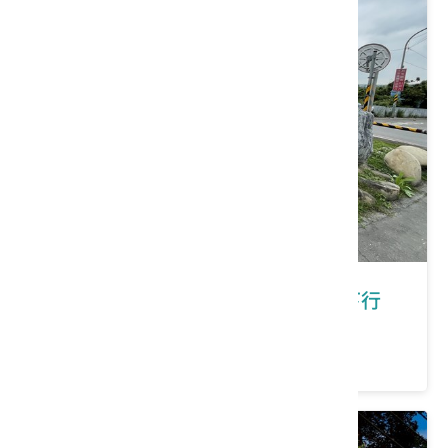
新北市鶯歌區｜在鶯歌有福桐享共下行
價格：300/人