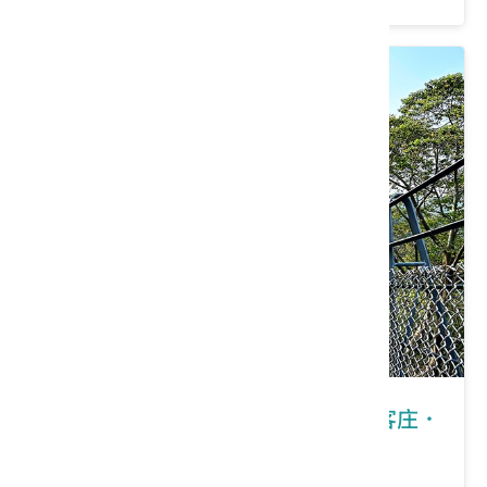
南投縣南投市｜2026桐花祭－走進客庄．
八卦山桐花健行