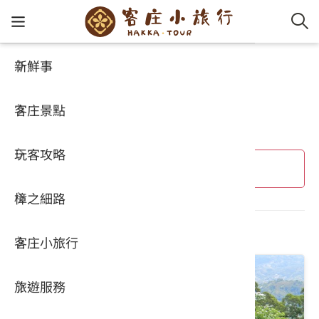
新鮮事
客庄小旅行
客家新
認識客
好客夯
走訪細
桐花小
大眾運
中文
桐花小旅行
客庄景點
社群講
好玩景
客庄好
小粗坑
推薦遊
影片專
English
玩客攻略
客庄智
客家特
渡南古道
達人帶
好站連
日本語
進階搜尋
樟之細路
虛擬旅
HA-FOO
石峎古
自主制
常見問
共 27 個結果
客庄小旅行
即時影
鳴鳳古
服務中
旅遊服務
桐花花
老官道(
旅遊專