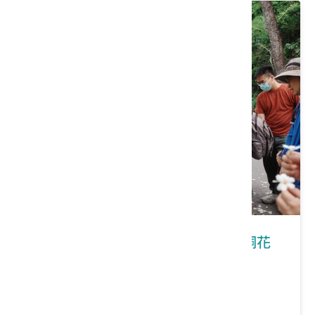
南投縣國姓鄉｜2026桐花祭「客庄桐花
山林故事行」
價格：0/人