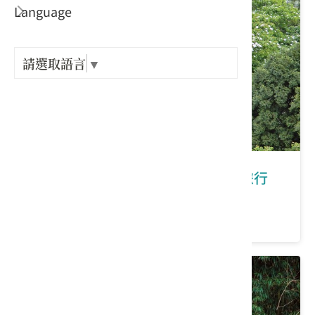
Language
出關古
紀念戳
請選取語言
▼
樟之細
GPX路
苗栗縣大湖鄉｜大湖薑麻園客庄小旅行
價格：300/人