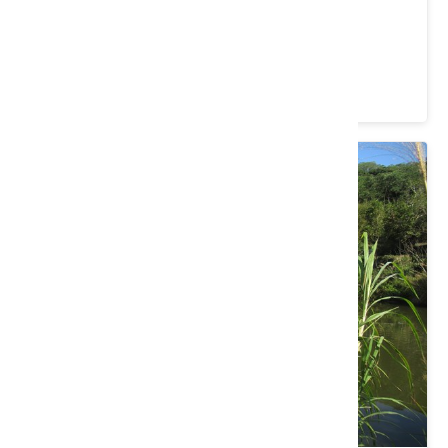
新竹縣芎林鄉｜拜訪桐花樹王
價格：600/人