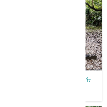
新北市瑞芳區｜在瑞芳有福桐享共下行
價格：200/人