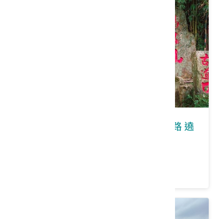
苗栗縣獅潭鄉｜2026桐花祭-桐香細路 遶
尞苗栗
價格：0/人