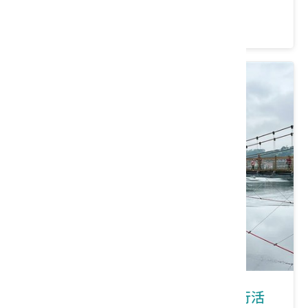
價格：600/人
新竹縣峨眉鄉｜2026峨眉鄉桐花健行活