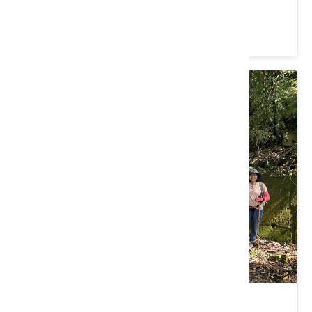
價格：700/人
新竹縣芎林鄉｜一桐賞螢去