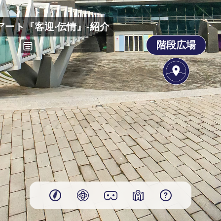
00:00
アート『客迎‧伝情』-紹介
Play
階段広場